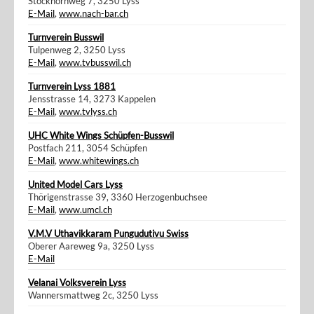
Stockhornweg 7, 3250 Lyss
E-Mail
,
www.nach-bar.ch
Turnverein Busswil
Tulpenweg 2, 3250 Lyss
E-Mail
,
www.tvbusswil.ch
Turnverein Lyss 1881
Jensstrasse 14, 3273 Kappelen
E-Mail
,
www.tvlyss.ch
UHC White Wings Schüpfen-Busswil
Postfach 211, 3054 Schüpfen
E-Mail
,
www.whitewings.ch
United Model Cars Lyss
Thörigenstrasse 39, 3360 Herzogenbuchsee
E-Mail
,
www.umcl.ch
V.M.V Uthavikkaram Pungudutivu Swiss
Oberer Aareweg 9a, 3250 Lyss
E-Mail
Velanai Volksverein Lyss
Wannersmattweg 2c, 3250 Lyss