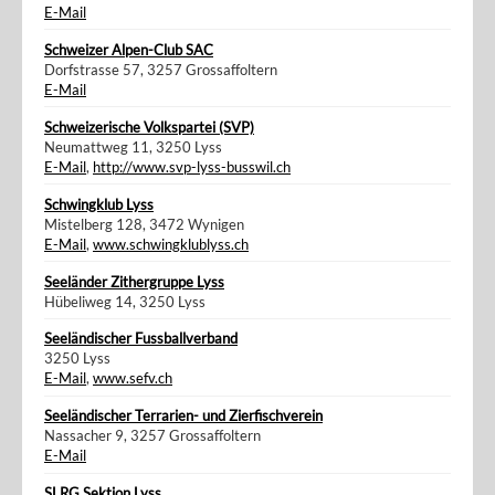
E-Mail
Schweizer Alpen-Club SAC
Dorfstrasse 57, 3257 Grossaffoltern
E-Mail
Schweizerische Volkspartei (SVP)
Neumattweg 11, 3250 Lyss
E-Mail
,
http://www.svp-lyss-busswil.ch
Schwingklub Lyss
Mistelberg 128, 3472 Wynigen
E-Mail
,
www.schwingklublyss.ch
Seeländer Zithergruppe Lyss
Hübeliweg 14, 3250 Lyss
Seeländischer Fussballverband
3250 Lyss
E-Mail
,
www.sefv.ch
Seeländischer Terrarien- und Zierfischverein
Nassacher 9, 3257 Grossaffoltern
E-Mail
SLRG Sektion Lyss