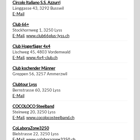
Circolo Italiano S.S. Azzurri
Länggasse 43, 3292 Busswil
E-Mail
Club 66+
Stockhornweg 1, 3250 Lyss
E-Mail
,
www.club66plus-lyss.ch
Club Hogerfäger 4x4
Lischweg 45, 4803 Vordemwald
E-Mail
,
www.4x4-club.ch
Club kochender Männer
Greppen 56, 3257 Ammerzwil
Clubtour Lyss
Bernstrasse 60, 3250 Lyss
E-Mail
COCOLOCO Steelband
Steinweg 20, 3250 Lyss
E-Mail
,
www.cocolocosteelband.ch
CoLaboraZone3250
Bielstrasse 22, 3250 Lyss
E-Mail
,
www.colaborazone3250.ch