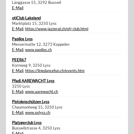
Länggasse 55, 3292 Busswil
E-Mail
otjClub Lakeland
Marktplatz 15, 3250 Lyss
E-Mail
,
https://www.jazzeral.ch/otj-club.html
Papilos Lyss
Messermatte 12, 3273 Kappelen
E-Mail
,
www.papilos.ch
PEER67
Kornweg 9, 3250 Lyss
E-Mail
,
https://linedancefun.ch/events.htm
Pfadi AAREWACHT Lyss
3250 Lyss
E-Mail
,
www.aarewacht.ch
Pistolenschützen Lyss
Chaumontweg 15, 3250 Lyss
E-Mail
,
www.pslyss.ch
Platzgerclub Lyss
Busswilstrasse 4, 3250 Lyss
E-Mail