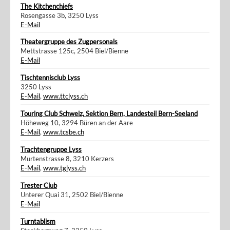
The Kitchenchiefs
Rosengasse 3b, 3250 Lyss
E-Mail
Theatergruppe des Zugpersonals
Mettstrasse 125c, 2504 Biel/Bienne
E-Mail
Tischtennisclub Lyss
3250 Lyss
E-Mail
,
www.ttclyss.ch
Touring Club Schweiz, Sektion Bern, Landesteil Bern-Seeland
Höheweg 10, 3294 Büren an der Aare
E-Mail
,
www.tcsbe.ch
Trachtengruppe Lyss
Murtenstrasse 8, 3210 Kerzers
E-Mail
,
www.tglyss.ch
Trester Club
Unterer Quai 31, 2502 Biel/Bienne
E-Mail
Turntablism