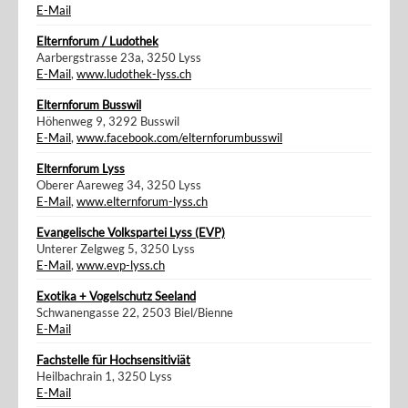
E-Mail
Elternforum / Ludothek
Aarbergstrasse 23a, 3250 Lyss
E-Mail
,
www.ludothek-lyss.ch
Elternforum Busswil
Höhenweg 9, 3292 Busswil
E-Mail
,
www.facebook.com/elternforumbusswil
Elternforum Lyss
Oberer Aareweg 34, 3250 Lyss
E-Mail
,
www.elternforum-lyss.ch
Evangelische Volkspartei Lyss (EVP)
Unterer Zelgweg 5, 3250 Lyss
E-Mail
,
www.evp-lyss.ch
Exotika + Vogelschutz Seeland
Schwanengasse 22, 2503 Biel/Bienne
E-Mail
Fachstelle für Hochsensitiviät
Heilbachrain 1, 3250 Lyss
E-Mail