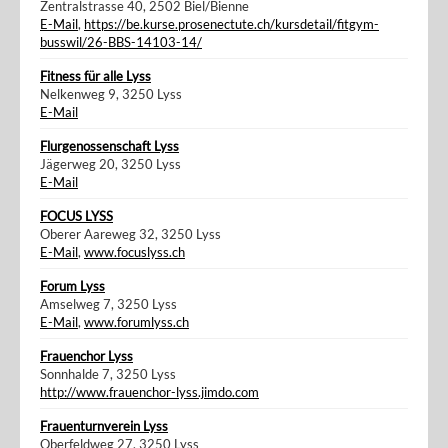
Zentralstrasse 40, 2502 Biel/Bienne
E-Mail
,
https://be.kurse.prosenectute.ch/kursdetail/fitgym-
busswil/26-BBS-14103-14/
Fitness für alle Lyss
Nelkenweg 9, 3250 Lyss
E-Mail
Flurgenossenschaft Lyss
Jägerweg 20, 3250 Lyss
E-Mail
FOCUS LYSS
Oberer Aareweg 32, 3250 Lyss
E-Mail
,
www.focuslyss.ch
Forum Lyss
Amselweg 7, 3250 Lyss
E-Mail
,
www.forumlyss.ch
Frauenchor Lyss
Sonnhalde 7, 3250 Lyss
http://www.frauenchor-lyss.jimdo.com
Frauenturnverein Lyss
Oberfeldweg 27, 3250 Lyss