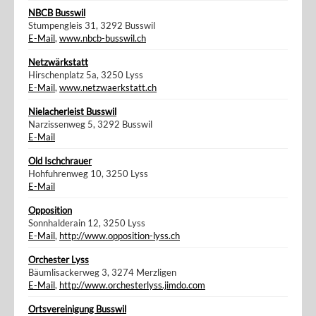
NBCB Busswil
Stumpengleis 31, 3292 Busswil
E-Mail
,
www.nbcb-busswil.ch
Netzwärkstatt
Hirschenplatz 5a, 3250 Lyss
E-Mail
,
www.netzwaerkstatt.ch
Nielacherleist Busswil
Narzissenweg 5, 3292 Busswil
E-Mail
Old Ischchrauer
Hohfuhrenweg 10, 3250 Lyss
E-Mail
Opposition
Sonnhalderain 12, 3250 Lyss
E-Mail
,
http://www.opposition-lyss.ch
Orchester Lyss
Bäumlisackerweg 3, 3274 Merzligen
E-Mail
,
http://www.orchesterlyss.jimdo.com
Ortsvereinigung Busswil