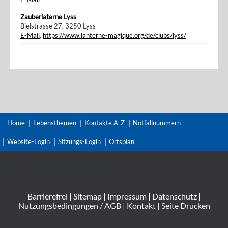
Zauberlaterne Lyss
Bielstrasse 27, 3250 Lyss
E-Mail
,
https://www.lanterne-magique.org/de/clubs/lyss/
Home
Lebensthemen
Kontakte A-Z
Notfallnummern
Website-Login
Sitzungs-Login
Ortsplan
Barrierefrei
|
Sitemap
|
Impressum
|
Datenschutz
|
Nutzungsbedingungen / AGB
|
Kontakt
|
Seite Drucken