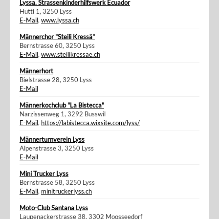
Lyssa. Strassenkinderhilfswerk Ecuador
Hutti 1, 3250 Lyss
E-Mail
,
www.lyssa.ch
Männerchor "Steili Kressä"
Bernstrasse 60, 3250 Lyss
E-Mail
,
www.steilikressae.ch
Männerhort
Bielstrasse 28, 3250 Lyss
E-Mail
Männerkochclub "La Bistecca"
Narzissenweg 1, 3292 Busswil
E-Mail
,
https://labistecca.wixsite.com/lyss/
Männerturnverein Lyss
Alpenstrasse 3, 3250 Lyss
E-Mail
Mini Trucker Lyss
Bernstrasse 58, 3250 Lyss
E-Mail
,
minitruckerlyss.ch
Moto-Club Santana Lyss
Laupenackerstrasse 38, 3302 Moosseedorf