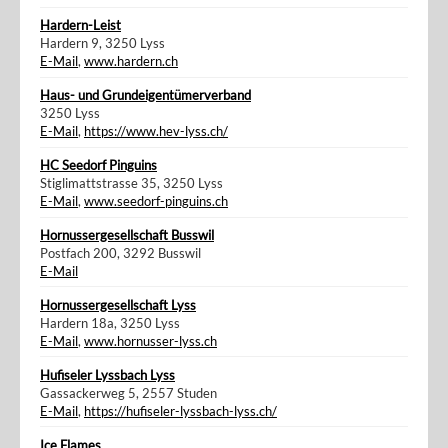
Hardern-Leist
Hardern 9, 3250 Lyss
E-Mail
,
www.hardern.ch
Haus- und Grundeigentümerverband
3250 Lyss
E-Mail
,
https://www.hev-lyss.ch/
HC Seedorf Pinguins
Stiglimattstrasse 35, 3250 Lyss
E-Mail
,
www.seedorf-pinguins.ch
Hornussergesellschaft Busswil
Postfach 200, 3292 Busswil
E-Mail
Hornussergesellschaft Lyss
Hardern 18a, 3250 Lyss
E-Mail
,
www.hornusser-lyss.ch
Hufiseler Lyssbach Lyss
Gassackerweg 5, 2557 Studen
E-Mail
,
https://hufiseler-lyssbach-lyss.ch/
Ice Flames