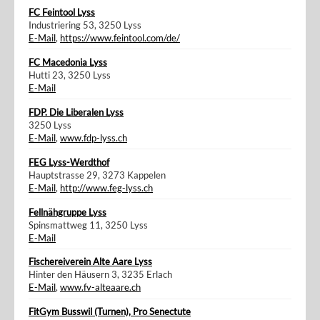
FC Feintool Lyss
Industriering 53, 3250 Lyss
E-Mail
,
https://www.feintool.com/de/
FC Macedonia Lyss
Hutti 23, 3250 Lyss
E-Mail
FDP. Die Liberalen Lyss
3250 Lyss
E-Mail
,
www.fdp-lyss.ch
FEG Lyss-Werdthof
Hauptstrasse 29, 3273 Kappelen
E-Mail
,
http://www.feg-lyss.ch
Fellnähgruppe Lyss
Spinsmattweg 11, 3250 Lyss
E-Mail
Fischereiverein Alte Aare Lyss
Hinter den Häusern 3, 3235 Erlach
E-Mail
,
www.fv-alteaare.ch
FitGym Busswil (Turnen), Pro Senectute