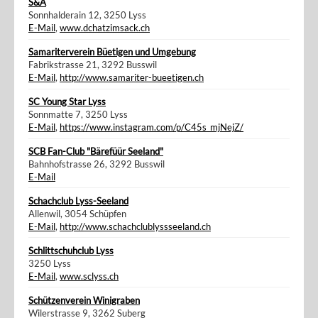
S&A
Sonnhalderain 12, 3250 Lyss
E-Mail
,
www.dchatzimsack.ch
Samariterverein Büetigen und Umgebung
Fabrikstrasse 21, 3292 Busswil
E-Mail
,
http://www.samariter-bueetigen.ch
SC Young Star Lyss
Sonnmatte 7, 3250 Lyss
E-Mail
,
https://www.instagram.com/p/C45s_mjNejZ/
SCB Fan-Club "Bärefüür Seeland"
Bahnhofstrasse 26, 3292 Busswil
E-Mail
Schachclub Lyss-Seeland
Allenwil, 3054 Schüpfen
E-Mail
,
http://www.schachclublyssseeland.ch
Schlittschuhclub Lyss
3250 Lyss
E-Mail
,
www.sclyss.ch
Schützenverein Winigraben
Wilerstrasse 9, 3262 Suberg