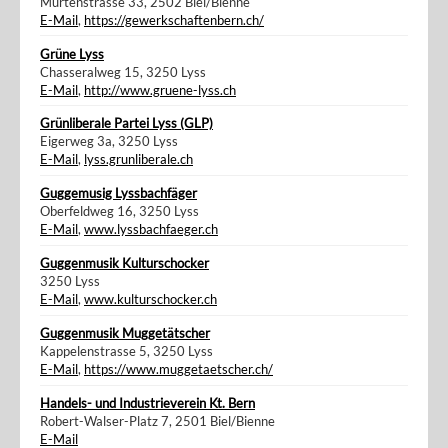
Murtenstrasse 33, 2502 Biel/Bienne
E-Mail
,
https://gewerkschaftenbern.ch/
Grüne Lyss
Chasseralweg 15, 3250 Lyss
E-Mail
,
http://www.gruene-lyss.ch
Grünliberale Partei Lyss (GLP)
Eigerweg 3a, 3250 Lyss
E-Mail
,
lyss.grunliberale.ch
Guggemusig Lyssbachfäger
Oberfeldweg 16, 3250 Lyss
E-Mail
,
www.lyssbachfaeger.ch
Guggenmusik Kulturschocker
3250 Lyss
E-Mail
,
www.kulturschocker.ch
Guggenmusik Muggetätscher
Kappelenstrasse 5, 3250 Lyss
E-Mail
,
https://www.muggetaetscher.ch/
Handels- und Industrieverein Kt. Bern
Robert-Walser-Platz 7, 2501 Biel/Bienne
E-Mail