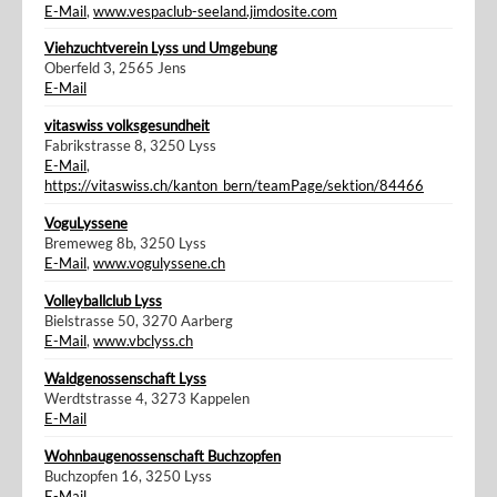
E-Mail
,
www.vespaclub-seeland.jimdosite.com
Viehzuchtverein Lyss und Umgebung
Oberfeld 3, 2565 Jens
E-Mail
vitaswiss volksgesundheit
Fabrikstrasse 8, 3250 Lyss
E-Mail
,
https://vitaswiss.ch/kanton_bern/teamPage/sektion/84466
VoguLyssene
Bremeweg 8b, 3250 Lyss
E-Mail
,
www.vogulyssene.ch
Volleyballclub Lyss
Bielstrasse 50, 3270 Aarberg
E-Mail
,
www.vbclyss.ch
Waldgenossenschaft Lyss
Werdtstrasse 4, 3273 Kappelen
E-Mail
Wohnbaugenossenschaft Buchzopfen
Buchzopfen 16, 3250 Lyss
E-Mail