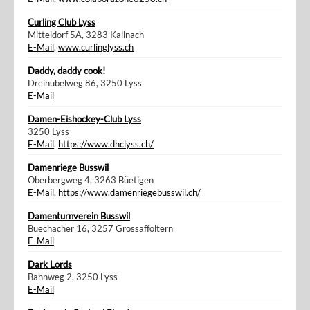
Curling Club Lyss
Mitteldorf 5A, 3283 Kallnach
E-Mail
,
www.curlinglyss.ch
Daddy, daddy cook!
Dreihubelweg 86, 3250 Lyss
E-Mail
Damen-Eishockey-Club Lyss
3250 Lyss
E-Mail
,
https://www.dhclyss.ch/
Damenriege Busswil
Oberbergweg 4, 3263 Büetigen
E-Mail
,
https://www.damenriegebusswil.ch/
Damenturnverein Busswil
Buechacher 16, 3257 Grossaffoltern
E-Mail
Dark Lords
Bahnweg 2, 3250 Lyss
E-Mail