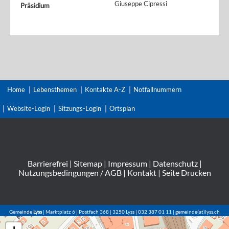
Giuseppe Cipressi
Präsidium
Home
Lebensthemen
Kontakte A-Z
Notfallnummern
Website-Login
Sitzungs-Login
Ortsplan
Barrierefrei
|
Sitemap
|
Impressum
|
Datenschutz
|
Nutzungsbedingungen / AGB
|
Kontakt
|
Seite Drucken
Gemeinde
Lyss
| Marktplatz 6 | Postfach 368 | 3250 Lyss | 032 387 01 11 | gemeinde(at)lyss.ch