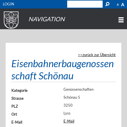
LOGIN
A
A
NAVIGATION
zurück zur Übersicht
Eisenbahnerbaugenossen
schaft Schönau
Genossenschaften
Kategorie
Schönau 5
Strasse
3250
PLZ
Lyss
Ort
E-Mail
E-Mail