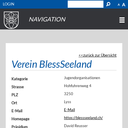
LOGIN
A
A
NAVIGATION
zurück zur Übersicht
Verein BlessSeeland
Jugendorganisationen
Kategorie
Hohfuhrenweg 4
Strasse
3250
PLZ
Lyss
Ort
E-Mail
E-Mail
https://blessseeland.ch/
Homepage
David Reusser
Präsidium