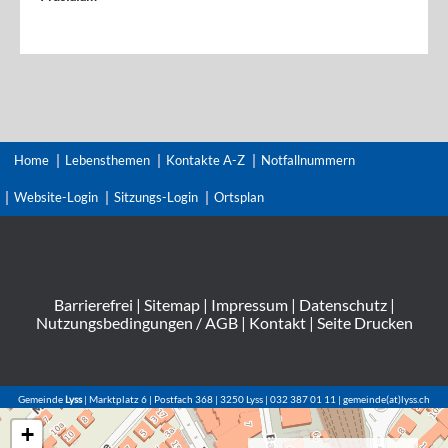
Home
Lebensthemen
Kontakte A-Z
Notfallnummern
Website-Login
Sitzungs-Login
Ortsplan
Barrierefrei
|
Sitemap
|
Impressum
|
Datenschutz
|
Nutzungsbedingungen / AGB
|
Kontakt
|
Seite Drucken
Gemeinde
Lyss
| Marktplatz 6 | Postfach 368 | 3250 Lyss | 032 387 01 11 | gemeinde(at)lyss.ch