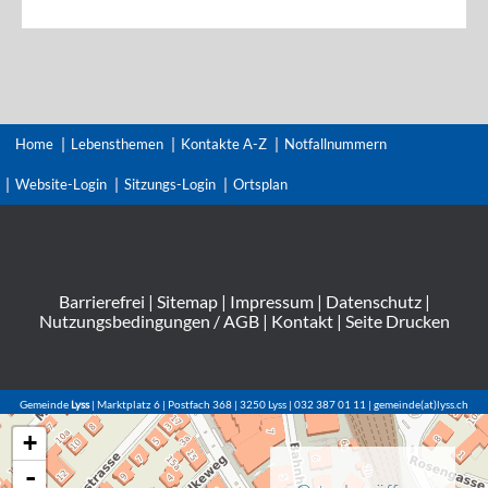
Home
Lebensthemen
Kontakte A-Z
Notfallnummern
Website-Login
Sitzungs-Login
Ortsplan
Barrierefrei
|
Sitemap
|
Impressum
|
Datenschutz
|
Nutzungsbedingungen / AGB
|
Kontakt
|
Seite Drucken
Gemeinde
Lyss
| Marktplatz 6 | Postfach 368 | 3250 Lyss | 032 387 01 11 | gemeinde(at)lyss.ch