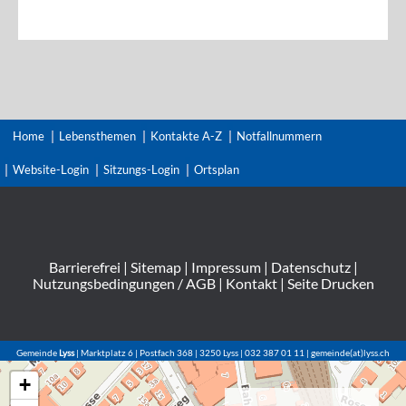
Home
Lebensthemen
Kontakte A-Z
Notfallnummern
Website-Login
Sitzungs-Login
Ortsplan
Barrierefrei
|
Sitemap
|
Impressum
|
Datenschutz
|
Nutzungsbedingungen / AGB
|
Kontakt
|
Seite Drucken
Gemeinde
Lyss
| Marktplatz 6 | Postfach 368 | 3250 Lyss | 032 387 01 11 | gemeinde(at)lyss.ch