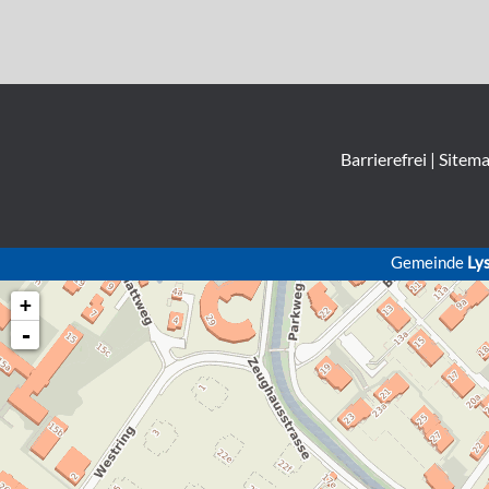
Barrierefrei
|
Sitem
Gemeinde
Ly