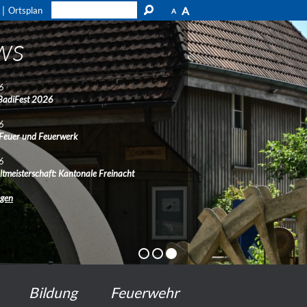
A
Ortsplan
A
ws
6
BadiFest 2026
6
 Feuer und Feuerwerk
6
ltmeisterschaft: Kantonale Freinacht
ngen
Bildung
Feuerwehr