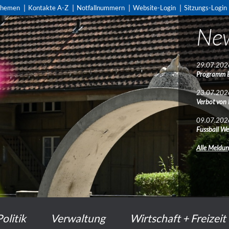
themen
Kontakte A-Z
Notfallnummern
Website-Login
Sitzungs-Login
Ne
29.07.202
Programm 
23.07.202
Verbot von
09.07.202
Fussball We
Alle Meldu
Politik
Verwaltung
Wirtschaft + Freizeit