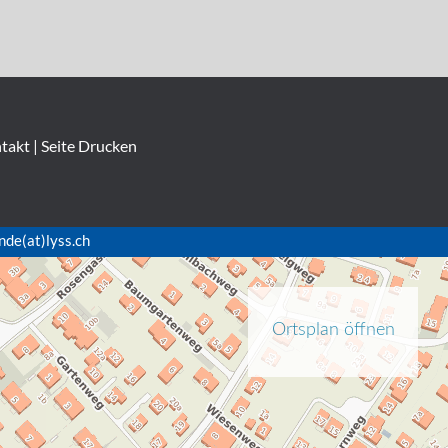
takt
|
Seite Drucken
nde(at)lyss.ch