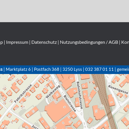
ap
|
Impressum
|
Datenschutz
|
Nutzungsbedingungen / AGB
|
Kon
ss
| Marktplatz 6 | Postfach 368 | 3250 Lyss | 032 387 01 11 | gemei