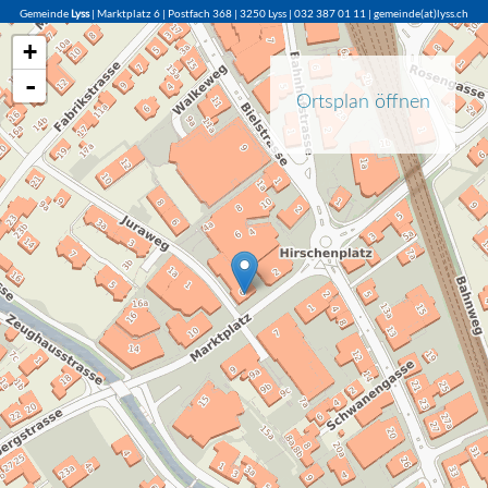
Gemeinde
Lyss
| Marktplatz 6 | Postfach 368 | 3250 Lyss | 032 387 01 11 | gemeinde(at)lyss.ch