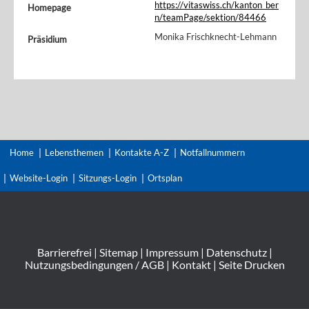
https://vitaswiss.ch/kanton_ber
Homepage
n/teamPage/sektion/84466
Monika Frischknecht-Lehmann
Präsidium
Home
Lebensthemen
Kontakte A-Z
Notfallnummern
Website-Login
Sitzungs-Login
Ortsplan
Barrierefrei
|
Sitemap
|
Impressum
|
Datenschutz
|
Nutzungsbedingungen / AGB
|
Kontakt
|
Seite Drucken