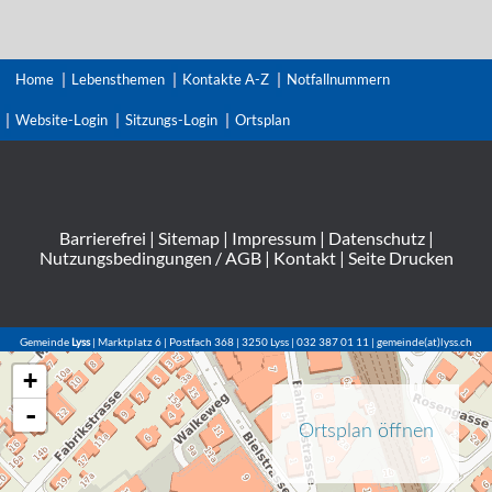
Home
Lebensthemen
Kontakte A-Z
Notfallnummern
Website-Login
Sitzungs-Login
Ortsplan
Barrierefrei
|
Sitemap
|
Impressum
|
Datenschutz
|
Nutzungsbedingungen / AGB
|
Kontakt
|
Seite Drucken
Gemeinde
Lyss
| Marktplatz 6 | Postfach 368 | 3250 Lyss | 032 387 01 11 | gemeinde(at)lyss.ch