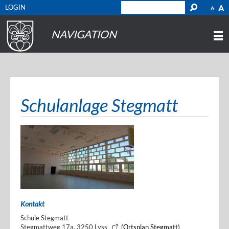
LOGIN
A
A
NAVIGATION
Schulanlage Stegmatt
Kontakt
Schule Stegmatt
Stegmattweg 17a, 3250 Lyss
(Ortsplan Stegmatt)