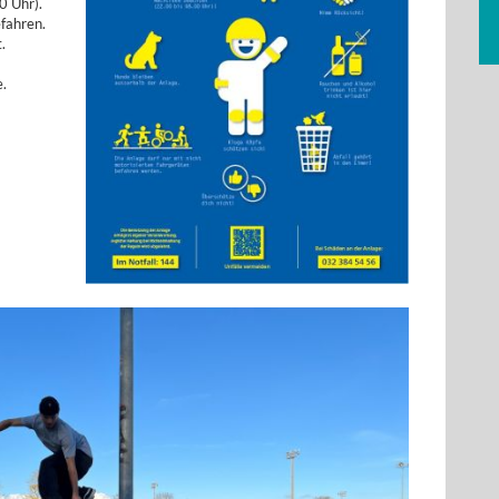
0 Uhr).
fahren.
.
e.