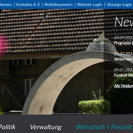
themen
Kontakte A-Z
Notfallnummern
Website-Login
Sitzungs-Login
Ne
Ver
29.07.202
22.07.202
Programm 
Streetfloorb
23.07.202
08.08.202
Verbot von
Tag der off
bauen
09.07.202
Fussball We
11.08.202
Generatione
Alle Meldu
Alle Verans
Politik
Verwaltung
Wirtschaft + Freizeit