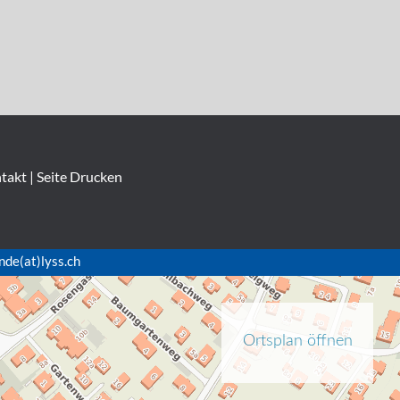
takt
|
Seite Drucken
nde(at)lyss.ch