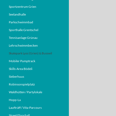
Sportzentrum Grien
Seelandhalle
Parkschwimmbad
Sporthalle Grentschel
Tennisanlage Grünau
Lehrschwimmbecken
Skatepark Lyss (Grien) & Busswil
Mobiler Pumptrack
Skills-Area Bödeli
Sieberhuus
Robinsonspielplatz
Waldhütten / Partylokale
Hopp-La
Laufträff / Vita-Parcours
Street Floorball