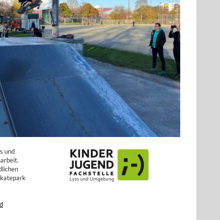
ss und
rbeit.
dlichen
Skatepark
nd