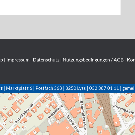
ap
|
Impressum
|
Datenschutz
|
Nutzungsbedingungen / AGB
|
Kon
ss
| Marktplatz 6 | Postfach 368 | 3250 Lyss | 032 387 01 11 | gemei