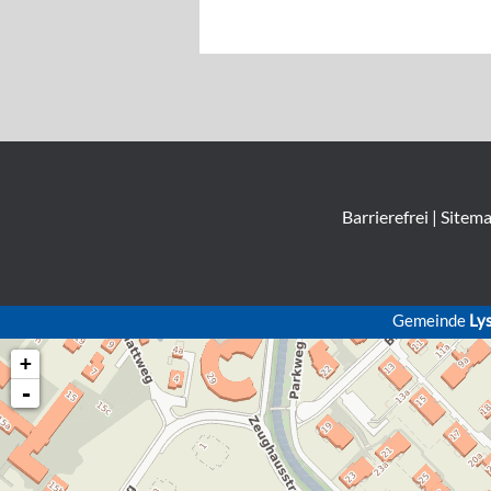
Barrierefrei
|
Sitem
Gemeinde
Ly