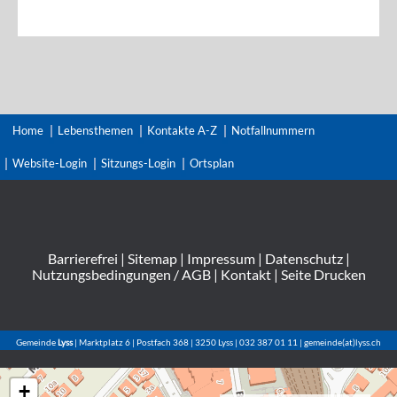
Home
Lebensthemen
Kontakte A-Z
Notfallnummern
Website-Login
Sitzungs-Login
Ortsplan
Barrierefrei
|
Sitemap
|
Impressum
|
Datenschutz
|
Nutzungsbedingungen / AGB
|
Kontakt
|
Seite Drucken
Gemeinde
Lyss
| Marktplatz 6 | Postfach 368 | 3250 Lyss | 032 387 01 11 | gemeinde(at)lyss.ch