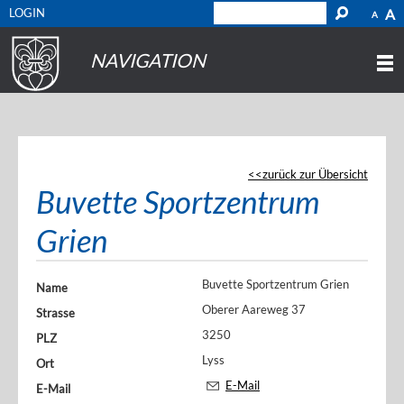
LOGIN
A
A
NAVIGATION
zurück zur Übersicht
Buvette Sportzentrum
Grien
Buvette Sportzentrum Grien
Name
Oberer Aareweg 37
Strasse
3250
PLZ
Lyss
Ort
E-Mail
E-Mail