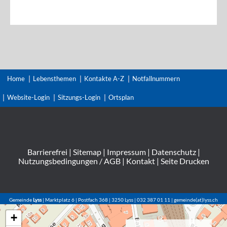
Home
Lebensthemen
Kontakte A-Z
Notfallnummern
Website-Login
Sitzungs-Login
Ortsplan
Barrierefrei
|
Sitemap
|
Impressum
|
Datenschutz
|
Nutzungsbedingungen / AGB
|
Kontakt
|
Seite Drucken
Gemeinde
Lyss
| Marktplatz 6 | Postfach 368 | 3250 Lyss | 032 387 01 11 | gemeinde(at)lyss.ch