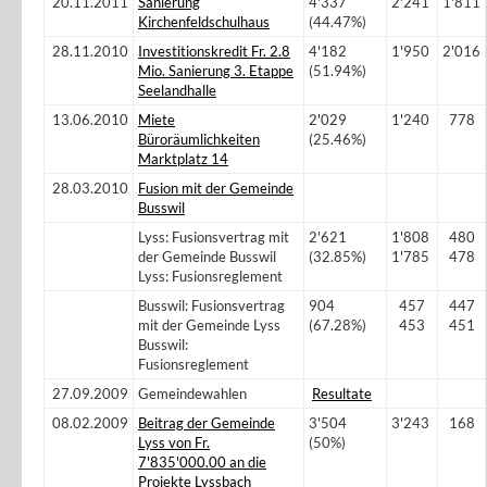
20.11.2011
Sanierung
4'337
2'241
1'811
Kirchenfeldschulhaus
(44.47%)
28.11.2010
Investitionskredit Fr. 2.8
4'182
1'950
2'016
Mio. Sanierung 3. Etappe
(51.94%)
Seelandhalle
13.06.2010
Miete
2'029
1'240
778
Büroräumlichkeiten
(25.46%)
Marktplatz 14
28.03.2010
Fusion mit der Gemeinde
Busswil
Lyss: Fusionsvertrag mit
2'621
1'808
480
der Gemeinde Busswil
(32.85%)
1'785
478
Lyss: Fusionsreglement
Busswil: Fusionsvertrag
904
457
447
mit der Gemeinde Lyss
(67.28%)
453
451
Busswil:
Fusionsreglement
27.09.2009
Gemeindewahlen
Resultate
08.02.2009
Beitrag der Gemeinde
3'504
3'243
168
Lyss von Fr.
(50%)
7'835'000.00 an die
Projekte Lyssbach