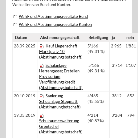
Webseiten von Bund und Kanton.
Wahl- und Abstimmungsresultate Bund
Wahl- und Abstimmungsresultate Kanton
Datum
Abstimmungsgeschäft
Beteiligung
ja
nein
28.09.2025
Kauf Liegenschaft
5'166
2'965
1'831
Marktplatz 10
(49.31 %)
(Abstimmungsbotschaft
)
Schulanlage
5'166
3'714
1'107
Herrengasse; Erstellen
(49.31 %)
Provisorium;
Verpflichtungskredit
(Abstimmungsbotschaft)
20.10.2019
Sanierung
4'465
3812
653
Schulanlage Stegmatt
(45.55%)
(Abstimmungbotschaft)
19.05.2019
4'214
3'284
794
Schulraumerweiterung
(40.87%)
Grentschel
(Abstimmungsbotschaft)