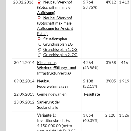
28.02.2016
Neubau Werkhof
5'764
4'012
1'413
(Botschaft minimale
58.75%)
Auflösung)
Neubau Werkhof
(Botschaft maximale
Auflösung für Ansicht
Pläne)
Situationsplan
Grundrissplan EG
Grundrissplan 1. OG
Grundrissplan 2. OG
30.11.2014
Kiesabbau-,
4'264
3'568
416
Wiederauffüllungs- und
(43.88%)
Infrastrukturvertrag
09.02.2014
Neubau
5'108
3'005
1'919
Feuerwehrmagazin
(52.13%)
22.09.2013
Gemeindewahlen
Resultate
23.09.2012
Sanierung der
Seelandhalle
Variante 1:
3'854
2'120
1'526
Invetitionskredit Fr.
(40.09%)
4'150'000.00 (netto