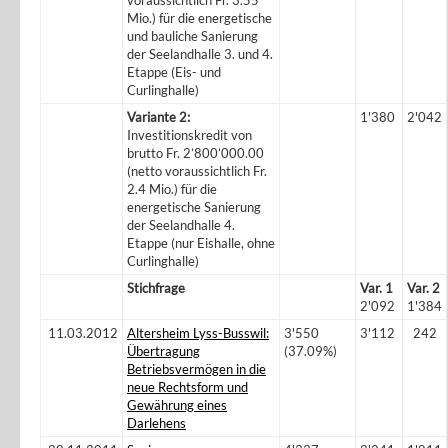
voraussichtlich Fr. 3.55
Mio.) für die energetische
und bauliche Sanierung
der Seelandhalle 3. und 4.
Etappe (Eis- und
Curlinghalle)
Variante 2:
1'380
2'042
Investitionskredit von
brutto Fr. 2’800’000.00
(netto voraussichtlich Fr.
2.4 Mio.) für die
energetische Sanierung
der Seelandhalle 4.
Etappe (nur Eishalle, ohne
Curlinghalle)
Stichfrage
Var. 1
Var. 2
2'092
1'384
11.03.2012
Altersheim Lyss-Busswil:
3'550
3'112
242
Übertragung
(37.09%)
Betriebsvermögen in die
neue Rechtsform und
Gewährung eines
Darlehens