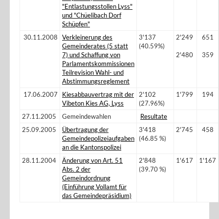
"Entlastungsstollen Lyss"
und "Chüelibach Dorf
Schüpfen"
30.11.2008
Verkleinerung des
3'137
2'249
651
Gemeinderates (5 statt
(40.59%)
7) und Schaffung von
2'480
359
Parlamentskommissionen
Teilrevision Wahl- und
Abstimmungsreglement
17.06.2007
Kiesabbauvertrag mit der
2'102
1'799
194
Vibeton Kies AG, Lyss
(27.96%)
27.11.2005
Gemeindewahlen
Resultate
25.09.2005
Übertragung der
3'418
2'745
458
Gemeindepolizeiaufgaben
(46.85 %)
an die Kantonspolizei
28.11.2004
Änderung von Art. 51
2'848
1'617
1'167
Abs. 2 der
(39.70 %)
Gemeindordnung
(Einführung Vollamt für
das Gemeindepräsidium)