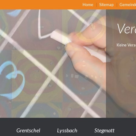
Home
Sitemap
Gemeind
Ver
Keine Vera
Grentschel
Lyssbach
Stegmatt