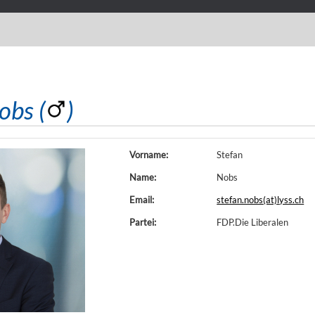
obs (
)
Vorname:
Stefan
Name:
Nobs
Email:
stefan.nobs(at)lyss.ch
Partei:
FDP.Die Liberalen