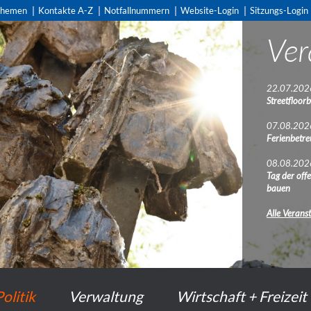
themen
Kontakte A-Z
Notfallnummern
Website-Login
Sitzungs-Login
Ver
Pub
22.07.202
28.07.202
Streetfloorb
Bau- und A
Münger Ma
07.08.202
Ferienbetre
22.07.202
Baupublikat
08.08.202
Tag der off
22.07.202
bauen
Baupublikat
Alle Verans
Alle Publik
Politik
Verwaltung
Wirtschaft + Freizeit