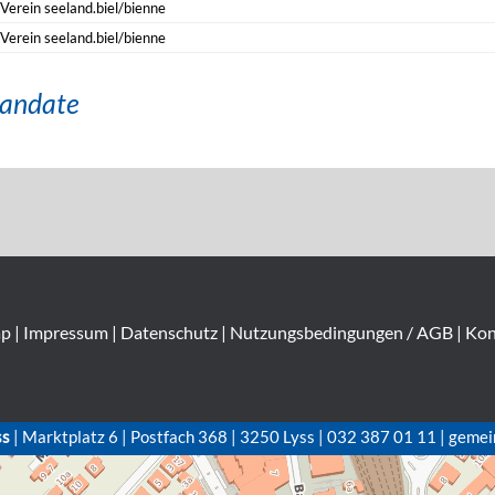
Verein seeland.biel/bienne
Verein seeland.biel/bienne
andate
ap
|
Impressum
|
Datenschutz
|
Nutzungsbedingungen / AGB
|
Kon
ss
| Marktplatz 6 | Postfach 368 | 3250 Lyss | 032 387 01 11 | gemei