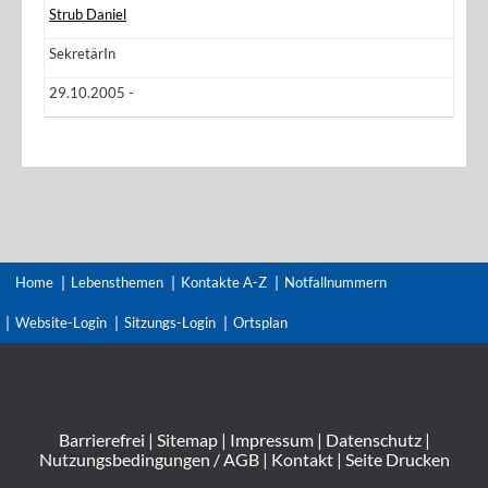
Strub Daniel
SekretärIn
29.10.2005 -
Home
Lebensthemen
Kontakte A-Z
Notfallnummern
Website-Login
Sitzungs-Login
Ortsplan
Barrierefrei
|
Sitemap
|
Impressum
|
Datenschutz
|
Nutzungsbedingungen / AGB
|
Kontakt
|
Seite Drucken