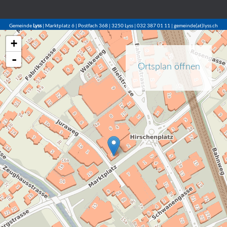
Gemeinde
Lyss
| Marktplatz 6 | Postfach 368 | 3250 Lyss | 032 387 01 11 | gemeinde(at)lyss.ch