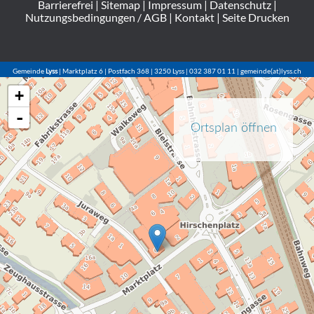
Barrierefrei
|
Sitemap
|
Impressum
|
Datenschutz
|
Nutzungsbedingungen / AGB
|
Kontakt
|
Seite Drucken
Gemeinde
Lyss
| Marktplatz 6 | Postfach 368 | 3250 Lyss | 032 387 01 11 | gemeinde(at)lyss.ch