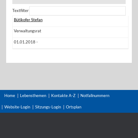
Textfilter
Bütikofer Stefan
Verwaltungsrat
01.01.2018 -
Home
Lebensthemen
Kontakte A-Z
Notfallnummern
Website-Login
Sitzungs-Login
Ortsplan