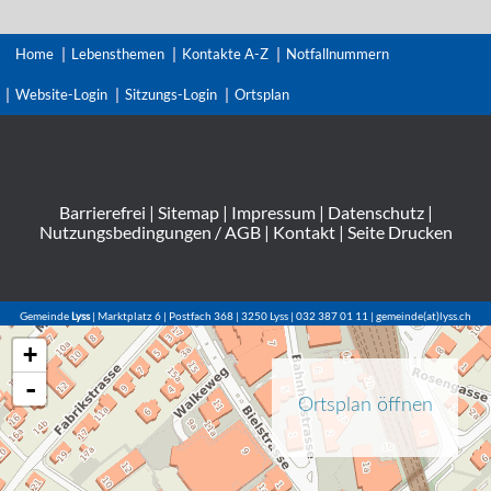
Home
Lebensthemen
Kontakte A-Z
Notfallnummern
Website-Login
Sitzungs-Login
Ortsplan
Barrierefrei
|
Sitemap
|
Impressum
|
Datenschutz
|
Nutzungsbedingungen / AGB
|
Kontakt
|
Seite Drucken
Gemeinde
Lyss
| Marktplatz 6 | Postfach 368 | 3250 Lyss | 032 387 01 11 | gemeinde(at)lyss.ch