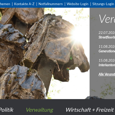
themen
Kontakte A-Z
Notfallnummern
Website-Login
Sitzungs-Login
Ver
22.07.202
Streetfloorb
11.08.202
Generatione
15.08.202
Interkanto
Alle Verans
Politik
Verwaltung
Wirtschaft + Freizeit