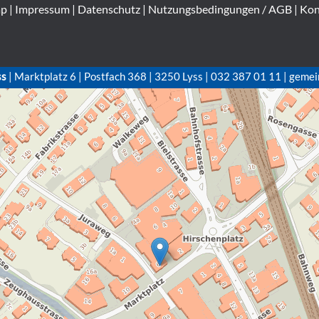
ap
|
Impressum
|
Datenschutz
|
Nutzungsbedingungen / AGB
|
Kon
ss
| Marktplatz 6 | Postfach 368 | 3250 Lyss | 032 387 01 11 | gemei