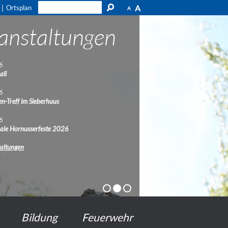
A
Ortsplan
A
anstaltungen
6
all
6
n-Treff im Sieberhuus
6
nale Hornusserfeste 2026
taltungen
Bildung
Feuerwehr