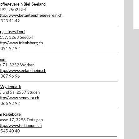
pflegeverein Biel-Seeland
 92, 2502 Biel
ttp://www.betagtenpflegeverein.ch
2 323 41 42
rg – üses Dorf
 137, 3268 Seedorf
ttp://www.frienisberg.ch
2 391 92 92
heim
e 71, 3252 Worben
ttp://www.seelandheim.ch
2 387 96 96
a Wydenpark
 und 5a, 2557 Studen
ttp://www.senevita.ch
2 366 92 92
um Rägeboge
rasse 17, 3293 Dotzigen
ttp://www.tertianum.ch
2 545 40 40