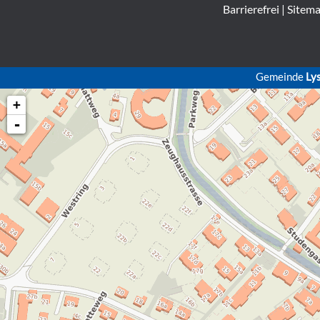
Barrierefrei
|
Sitem
Gemeinde
Ly