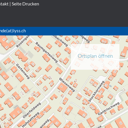
takt
|
Seite Drucken
nde(at)lyss.ch