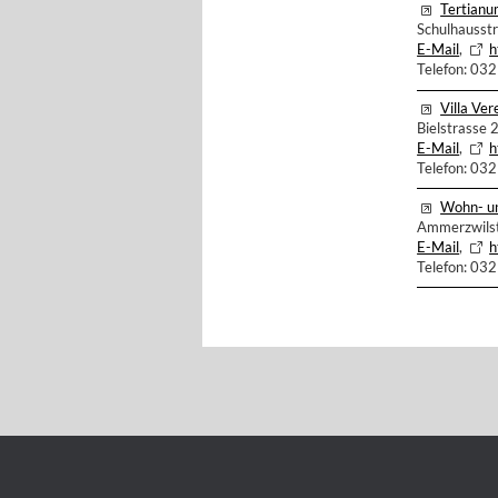
Tertianu
Schulhausst
E-Mail
,
h
Telefon: 03
Villa Ver
Bielstrasse 
E-Mail
,
h
Telefon: 03
Wohn- u
Ammerzwilst
E-Mail
,
h
Telefon: 03