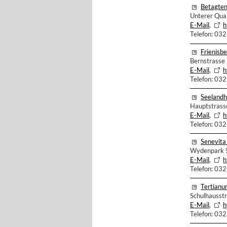
Betagten
Unterer Quai
E-Mail
,
h
Telefon: 03
Frienisbe
Bernstrasse
E-Mail
,
h
Telefon: 03
Seeland
Hauptstrass
E-Mail
,
h
Telefon: 03
Senevit
Wydenpark 5
E-Mail
,
h
Telefon: 03
Tertian
Schulhausst
E-Mail
,
h
Telefon: 03