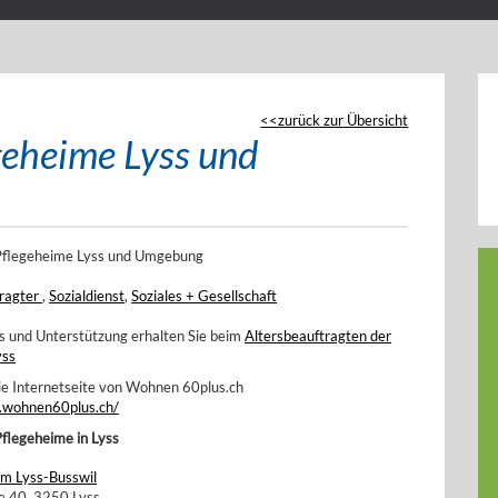
zurück zur Übersicht
geheime Lyss und
 Pflegeheime Lyss und Umgebung
tragter
,
Sozialdienst
,
Soziales + Gesellschaft
s und Unterstützung erhalten Sie beim
Altersbeauftragten der
yss
ie Internetseite von Wohnen 60plus.ch
.wohnen60plus.ch/
Pflegeheime in Lyss
im Lyss-Busswil
e 40, 3250 Lyss