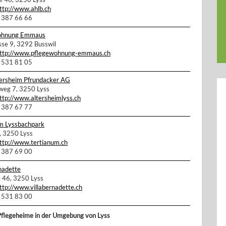
ttp://www.ahlb.ch
2 387 66 66
ohnung Emmaus
sse 9, 3292 Busswil
ttp://www.pflegewohnung-emmaus.ch
2 531 81 05
tersheim Pfrundacker AG
weg 7, 3250 Lyss
ttp://www.altersheimlyss.ch
2 387 67 77
m Lyssbachpark
, 3250 Lyss
ttp://www.tertianum.ch
2 387 69 00
rnadette
 46, 3250 Lyss
ttp://www.villabernadette.ch
2 531 83 00
Pflegeheime in der Umgebung von Lyss