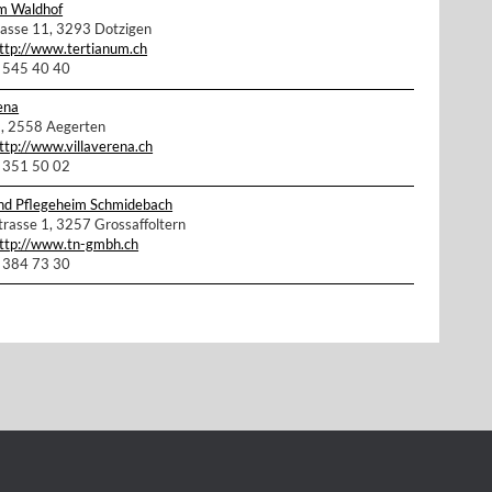
m Waldhof
rasse 11, 3293 Dotzigen
ttp://www.tertianum.ch
2 545 40 40
ena
2, 2558 Aegerten
ttp://www.villaverena.ch
2 351 50 02
nd Pflegeheim Schmidebach
rasse 1, 3257 Grossaffoltern
ttp://www.tn-gmbh.ch
2 384 73 30