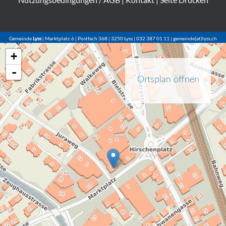
Gemeinde
Lyss
| Marktplatz 6 | Postfach 368 | 3250 Lyss | 032 387 01 11 | gemeinde(at)lyss.ch