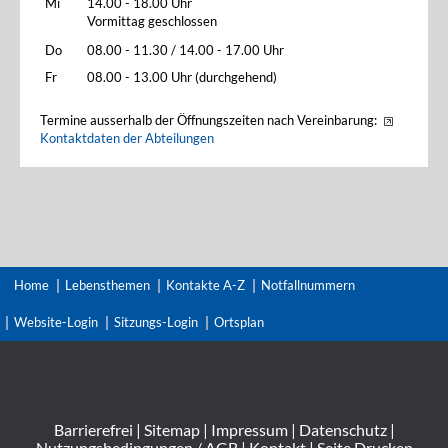
Mi
14.00 - 18.00 Uhr
Vormittag geschlossen
Do
08.00 - 11.30 / 14.00 - 17.00 Uhr
Fr
08.00 - 13.00 Uhr (durchgehend)
Termine ausserhalb der Öffnungszeiten nach Vereinbarung:
Kontaktdaten der Abteilungen
Home
Lebensthemen
Kontakte A-Z
Notfallnummern
Website-Login
Sitzungs-Login
Ortsplan
Barrierefrei
|
Sitemap
|
Impressum
|
Datenschutz
|
Nutzungsbedingungen / AGB
|
Kontakt
|
Seite Drucken