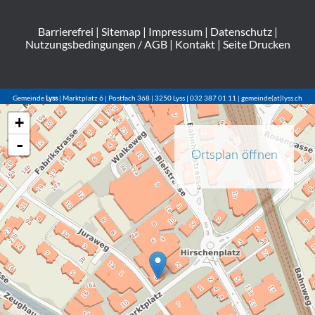
Barrierefrei
|
Sitemap
|
Impressum
|
Datenschutz
|
Nutzungsbedingungen / AGB
|
Kontakt
|
Seite Drucken
Gemeinde
Lyss
| Marktplatz 6 | Postfach 368 | 3250 Lyss | 032 387 01 11 | gemeinde(at)lyss.ch