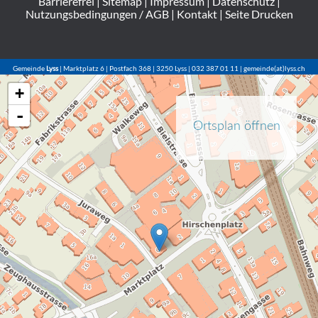
Barrierefrei
|
Sitemap
|
Impressum
|
Datenschutz
|
Nutzungsbedingungen / AGB
|
Kontakt
|
Seite Drucken
Gemeinde
Lyss
| Marktplatz 6 | Postfach 368 | 3250 Lyss | 032 387 01 11 | gemeinde(at)lyss.ch