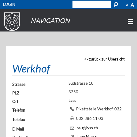
LOGIN
A
A
NAVIGATION
zurück zur Übersicht
Werkhof
Südstrasse 18
Strasse
3250
PLZ
Lyss
Ort
Pikettstelle Werkhof: 032
Telefon
384 54 56
032 386 11 03
Telefax
bau@lyss.ch
E-Mail
Läng Marco