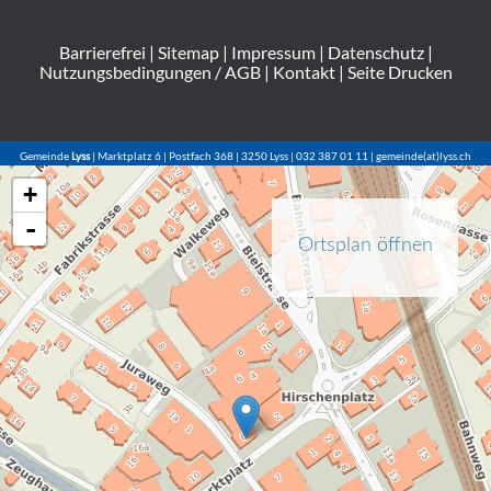
Barrierefrei
|
Sitemap
|
Impressum
|
Datenschutz
|
Nutzungsbedingungen / AGB
|
Kontakt
|
Seite Drucken
Gemeinde
Lyss
| Marktplatz 6 | Postfach 368 | 3250 Lyss | 032 387 01 11 | gemeinde(at)lyss.ch