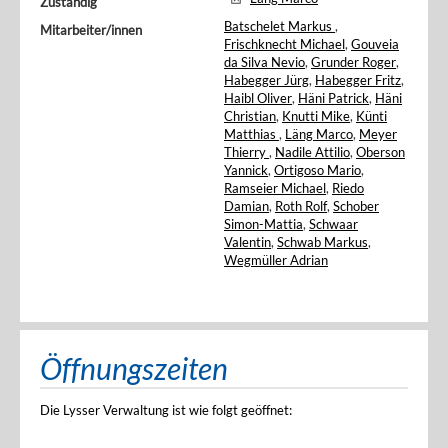
Zuständig
Batschelet Markus
,
Mitarbeiter/innen
Frischknecht Michael
,
Gouveia
da Silva Nevio
,
Grunder Roger
,
Habegger Jürg
,
Habegger Fritz
,
Haibl Oliver
,
Häni Patrick
,
Häni
Christian
,
Knutti Mike
,
Künti
Matthias
,
Läng Marco
,
Meyer
Thierry
,
Nadile Attilio
,
Oberson
Yannick
,
Ortigoso Mario
,
Ramseier Michael
,
Riedo
Damian
,
Roth Rolf
,
Schober
Simon-Mattia
,
Schwaar
Valentin
,
Schwab Markus
,
Wegmüller Adrian
Öffnungszeiten
Die Lysser Verwaltung ist wie folgt geöffnet: