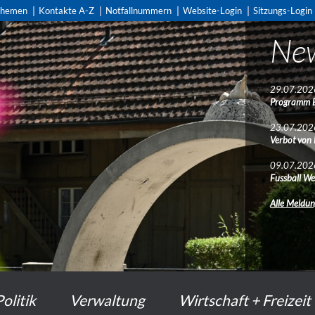
themen
Kontakte A-Z
Notfallnummern
Website-Login
Sitzungs-Login
Ne
Ne
29.07.202
29.07.202
Programm 
Programm 
23.07.202
23.07.202
Verbot von
Verbot von
09.07.202
09.07.202
Fussball We
Fussball We
Alle Meldu
Alle Meldu
Politik
Verwaltung
Wirtschaft + Freizeit