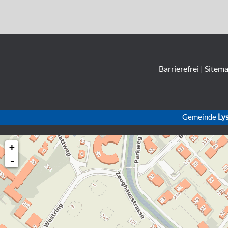
Barrierefrei
|
Sitem
Gemeinde
Ly