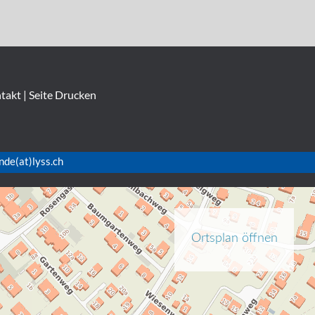
takt
|
Seite Drucken
nde(at)lyss.ch