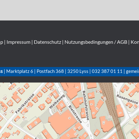
ap
|
Impressum
|
Datenschutz
|
Nutzungsbedingungen / AGB
|
Kon
ss
| Marktplatz 6 | Postfach 368 | 3250 Lyss | 032 387 01 11 | gemei