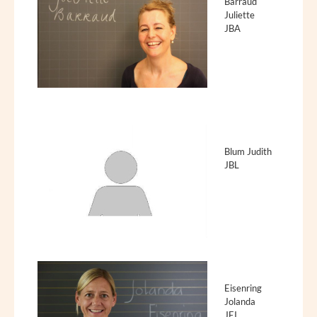
Barraud
Juliette
JBA
Blum Judith
JBL
Eisenring
Jolanda
JEI