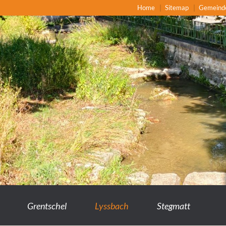
Home
Sitemap
Gemeind
Grentschel
Lyssbach
Stegmatt