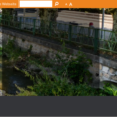
A
e Webseite
A