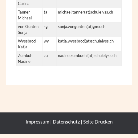
Carina
Tanner
ta
michael.tanner(at)schulelyss.ch
Michael
von Gunten
sg
sonja.vongunten(at)gmx.ch
Sonja
Wyssbrod
wy
katja.wyssbrod(at)schulelyss.ch
Katja
Zumbühl
zu
nadine.zumbuehl(at)schulelyss.ch
Nadine
Impressum
|
Datenschutz
|
Seite Drucken