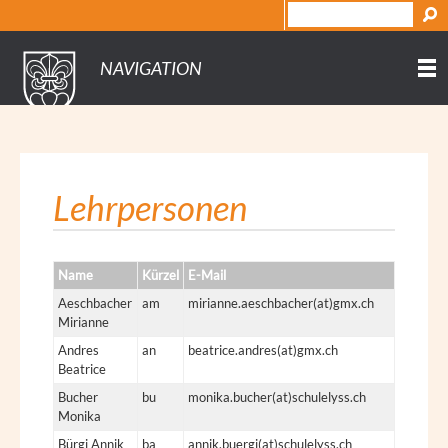
NAVIGATION
Lehrpersonen
Name
Kürzel
E-Mail
Aeschbacher
am
mirianne.aeschbacher(at)gmx.ch
Mirianne
Andres
an
beatrice.andres(at)gmx.ch
Beatrice
Bucher
bu
monika.bucher(at)schulelyss.ch
Monika
Bürgi Annik
ba
annik.buergi(at)schulelyss.ch