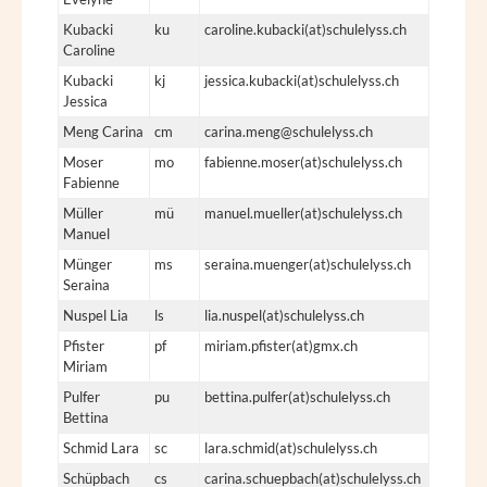
Kubacki
ku
caroline.kubacki(at)schulelyss.ch
Caroline
Kubacki
kj
jessica.kubacki(at)schulelyss.ch
Jessica
Meng Carina
cm
carina.meng@schulelyss.ch
Moser
mo
fabienne.moser(at)schulelyss.ch
Fabienne
Müller
mü
manuel.mueller(at)schulelyss.ch
Manuel
Münger
ms
seraina.muenger(at)schulelyss.ch
Seraina
Nuspel Lia
ls
lia.nuspel(at)schulelyss.ch
Pfister
pf
miriam.pfister(at)gmx.ch
Miriam
Pulfer
pu
bettina.pulfer(at)schulelyss.ch
Bettina
Schmid Lara
sc
lara.schmid(at)schulelyss.ch
Schüpbach
cs
carina.schuepbach(at)schulelyss.ch