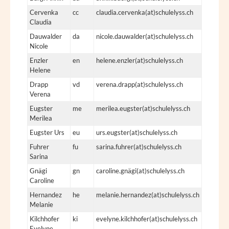
Cervenka
cc
claudia.cervenka(at)schulelyss.ch
Claudia
Dauwalder
da
nicole.dauwalder(at)schulelyss.ch
Nicole
Enzler
en
helene.enzler(at)schulelyss.ch
Helene
Drapp
vd
verena.drapp(at)schulelyss.ch
Verena
Eugster
me
merilea.eugster(at)schulelyss.ch
Merilea
Eugster Urs
eu
urs.eugster(at)schulelyss.ch
Fuhrer
fu
sarina.fuhrer(at)schulelyss.ch
Sarina
Gnägi
gn
caroline.gnägi(at)schulelyss.ch
Caroline
Hernandez
he
melanie.hernandez(at)schulelyss.ch
Melanie
Kilchhofer
ki
evelyne.kilchhofer(at)schulelyss.ch
Evelyne