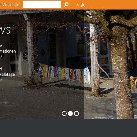
A
e Webseite
A
ws
6
rmationen
l
6
 Halbtage
l