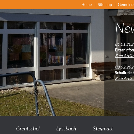
Home
Sitemap
Gemeind
Ne
01.01.202
Elterninfo
Zum Artike
03.02.202
Schulfreie
Zum Artike
Grentschel
Lyssbach
Stegmatt