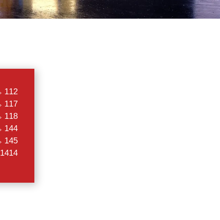
112
117
118
144
145
1414