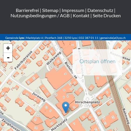
Barrierefrei
|
Sitemap
|
Impressum
|
Datenschutz
|
Nutzungsbedingungen / AGB
|
Kontakt
|
Seite Drucken
Gemeinde
Lyss
| Marktplatz 6 | Postfach 368 | 3250 Lyss | 032 387 01 11 | gemeinde(at)lyss.ch