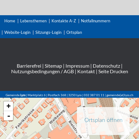
Home
Lebensthemen
Kontakte A-Z
Notfallnummern
Website-Login
Sitzungs-Login
Ortsplan
Barrierefrei
|
Sitemap
|
Impressum
|
Datenschutz
|
Nutzungsbedingungen / AGB
|
Kontakt
|
Seite Drucken
Gemeinde
Lyss
| Marktplatz 6 | Postfach 368 | 3250 Lyss | 032 387 01 11 | gemeinde(at)lyss.ch