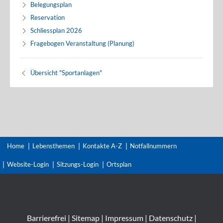
Belegungsplan
Reservation
Schliessplan 2026
Fragebogen Veranstaltung (Planung)
Übersicht "Sportanlagen"
Home
Lebensthemen
Kontakte A-Z
Notfallnummern
Website-Login
Sitzungs-Login
Ortsplan
Barrierefrei
|
Sitemap
|
Impressum
|
Datenschutz
|