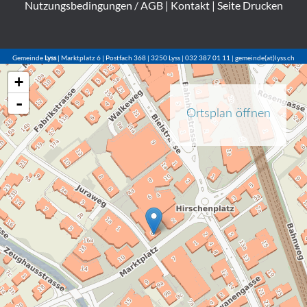
Nutzungsbedingungen / AGB
|
Kontakt
|
Seite Drucken
Gemeinde
Lyss
| Marktplatz 6 | Postfach 368 | 3250 Lyss | 032 387 01 11 | gemeinde(at)lyss.ch