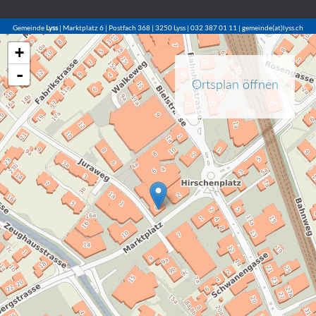
Gemeinde
Lyss
| Marktplatz 6 | Postfach 368 | 3250 Lyss | 032 387 01 11 | gemeinde(at)lyss.ch