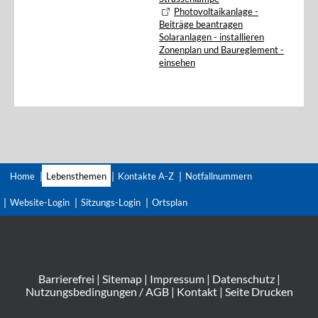
Photovoltaikanlage -
Beiträge beantragen
Solaranlagen - installieren
Zonenplan und Baureglement -
einsehen
Home
Lebensthemen
Kontakte A-Z
Notfallnummern
Website-Login
Sitzungs-Login
Ortsplan
Barrierefrei
|
Sitemap
|
Impressum
|
Datenschutz
|
Nutzungsbedingungen / AGB
|
Kontakt
|
Seite Drucken