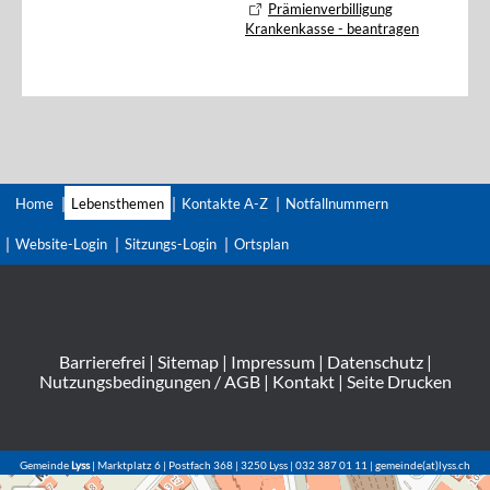
Prämienverbilligung
Krankenkasse - beantragen
Home
Lebensthemen
Kontakte A-Z
Notfallnummern
Website-Login
Sitzungs-Login
Ortsplan
Barrierefrei
|
Sitemap
|
Impressum
|
Datenschutz
|
Nutzungsbedingungen / AGB
|
Kontakt
|
Seite Drucken
Gemeinde
Lyss
| Marktplatz 6 | Postfach 368 | 3250 Lyss | 032 387 01 11 | gemeinde(at)lyss.ch