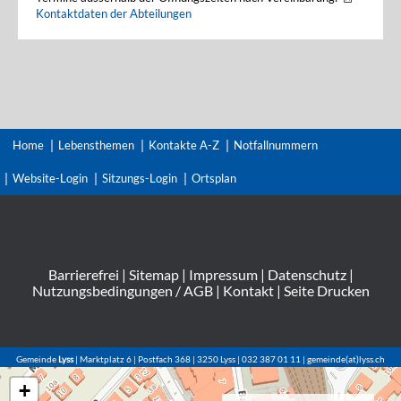
Kontaktdaten der Abteilungen
Home
Lebensthemen
Kontakte A-Z
Notfallnummern
Website-Login
Sitzungs-Login
Ortsplan
Barrierefrei
|
Sitemap
|
Impressum
|
Datenschutz
|
Nutzungsbedingungen / AGB
|
Kontakt
|
Seite Drucken
Gemeinde
Lyss
| Marktplatz 6 | Postfach 368 | 3250 Lyss | 032 387 01 11 | gemeinde(at)lyss.ch