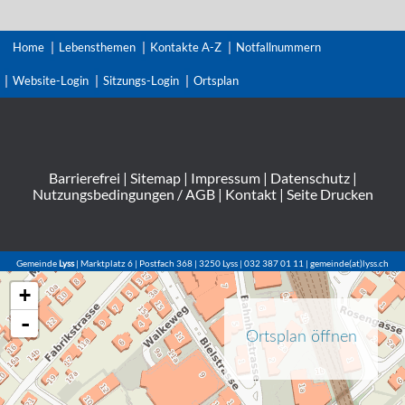
Home
Lebensthemen
Kontakte A-Z
Notfallnummern
Website-Login
Sitzungs-Login
Ortsplan
Barrierefrei
|
Sitemap
|
Impressum
|
Datenschutz
|
Nutzungsbedingungen / AGB
|
Kontakt
|
Seite Drucken
Gemeinde
Lyss
| Marktplatz 6 | Postfach 368 | 3250 Lyss | 032 387 01 11 | gemeinde(at)lyss.ch