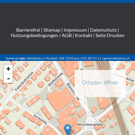
Barrierefrei
|
Sitemap
|
Impressum
|
Datenschutz
|
Nutzungsbedingungen / AGB
|
Kontakt
|
Seite Drucken
Gemeinde
Lyss
| Marktplatz 6 | Postfach 368 | 3250 Lyss | 032 387 01 11 | gemeinde(at)lyss.ch