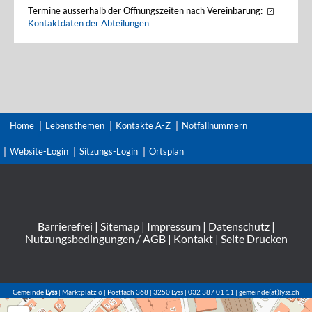
Termine ausserhalb der Öffnungszeiten nach Vereinbarung:
Kontaktdaten der Abteilungen
Home
Lebensthemen
Kontakte A-Z
Notfallnummern
Website-Login
Sitzungs-Login
Ortsplan
Barrierefrei
|
Sitemap
|
Impressum
|
Datenschutz
|
Nutzungsbedingungen / AGB
|
Kontakt
|
Seite Drucken
Gemeinde
Lyss
| Marktplatz 6 | Postfach 368 | 3250 Lyss | 032 387 01 11 | gemeinde(at)lyss.ch