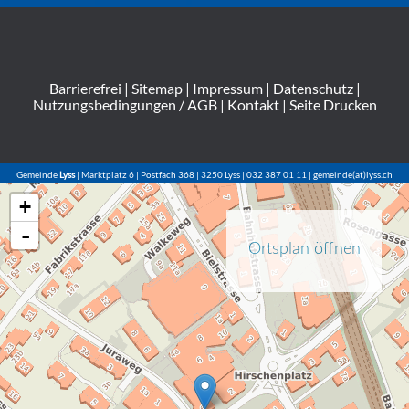
Barrierefrei
|
Sitemap
|
Impressum
|
Datenschutz
|
Nutzungsbedingungen / AGB
|
Kontakt
|
Seite Drucken
Gemeinde
Lyss
| Marktplatz 6 | Postfach 368 | 3250 Lyss | 032 387 01 11 | gemeinde(at)lyss.ch