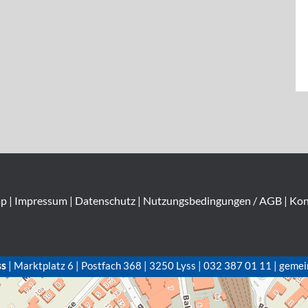
ap
|
Impressum
|
Datenschutz
|
Nutzungsbedingungen / AGB
|
Kon
ss
| Marktplatz 6 | Postfach 368 | 3250 Lyss | 032 387 01 11 | gemei