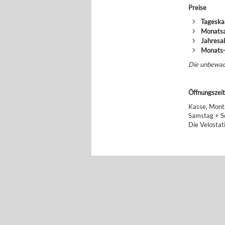
Preise
Tageska
Monats
Jahres
Monats-
Die unbewach
Öffnungszei
Kasse, Monta
Samstag + S
Die Velostat