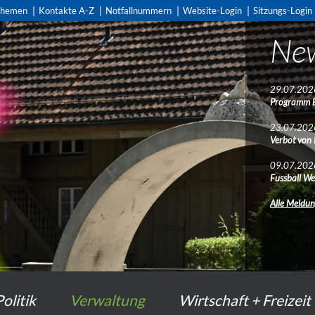
themen
Kontakte A-Z
Notfallnummern
Website-Login
Sitzungs-Login
Ne
Pub
29.07.202
28.07.202
Programm 
Bau- und A
Münger Ma
23.07.202
Verbot von
22.07.202
Baupublikat
09.07.202
Fussball We
22.07.202
Baupublikat
Alle Meldu
Alle Publik
Politik
Verwaltung
Wirtschaft + Freizeit