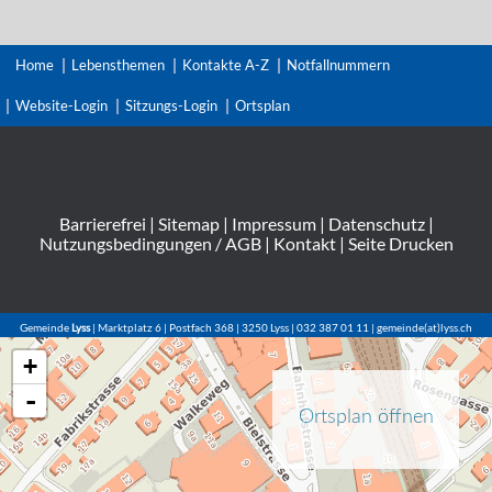
Home
Lebensthemen
Kontakte A-Z
Notfallnummern
Website-Login
Sitzungs-Login
Ortsplan
Barrierefrei
|
Sitemap
|
Impressum
|
Datenschutz
|
Nutzungsbedingungen / AGB
|
Kontakt
|
Seite Drucken
Gemeinde
Lyss
| Marktplatz 6 | Postfach 368 | 3250 Lyss | 032 387 01 11 | gemeinde(at)lyss.ch