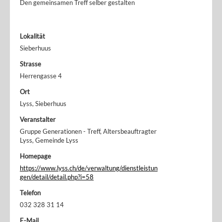
Den gemeinsamen Treff selber gestalten
Lokalität
Sieberhuus
Strasse
Herrengasse 4
Ort
Lyss, Sieberhuus
Veranstalter
Gruppe Generationen - Treff, Altersbeauftragter
Lyss, Gemeinde Lyss
Homepage
https://www.lyss.ch/de/verwaltung/dienstleistun
gen/detail/detail.php?i=58
Telefon
032 328 31 14
E-Mail