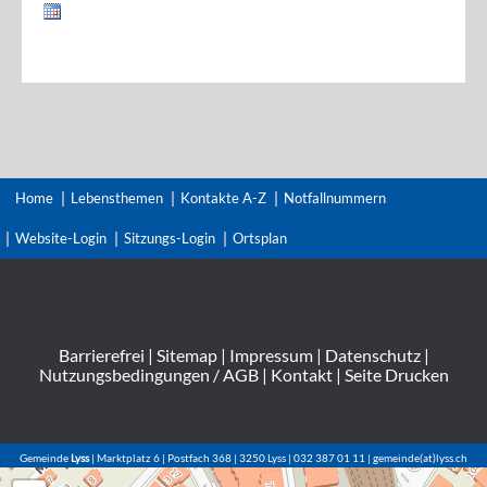
Home
Lebensthemen
Kontakte A-Z
Notfallnummern
Website-Login
Sitzungs-Login
Ortsplan
Barrierefrei
|
Sitemap
|
Impressum
|
Datenschutz
|
Nutzungsbedingungen / AGB
|
Kontakt
|
Seite Drucken
Gemeinde
Lyss
| Marktplatz 6 | Postfach 368 | 3250 Lyss | 032 387 01 11 | gemeinde(at)lyss.ch