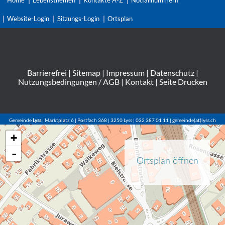
Website-Login
Sitzungs-Login
Ortsplan
Barrierefrei
|
Sitemap
|
Impressum
|
Datenschutz
|
Nutzungsbedingungen / AGB
|
Kontakt
|
Seite Drucken
Gemeinde
Lyss
| Marktplatz 6 | Postfach 368 | 3250 Lyss | 032 387 01 11 | gemeinde(at)lyss.ch