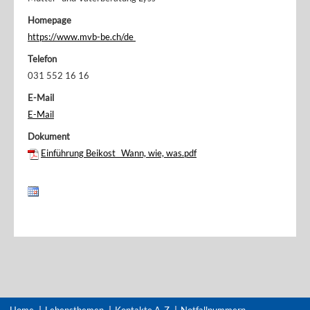
Homepage
https://www.mvb-be.ch/de
Telefon
031 552 16 16
E-Mail
E-Mail
Dokument
Einführung Beikost_ Wann, wie, was.pdf
Home
Lebensthemen
Kontakte A-Z
Notfallnummern