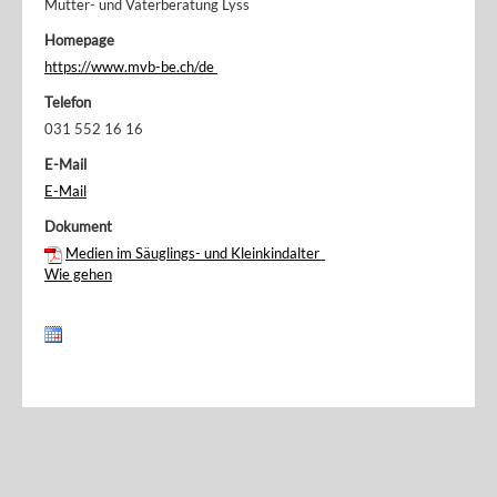
Mütter- und Väterberatung Lyss
Homepage
https://www.mvb-be.ch/de
Telefon
031 552 16 16
E-Mail
E-Mail
Dokument
Medien im Säuglings- und Kleinkindalter_
Wie gehen