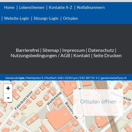
Home
Lebensthemen
Kontakte A-Z
Notfallnummern
Website-Login
Sitzungs-Login
Ortsplan
Barrierefrei
|
Sitemap
|
Impressum
|
Datenschutz
|
Nutzungsbedingungen / AGB
|
Kontakt
|
Seite Drucken
Gemeinde
Lyss
| Marktplatz 6 | Postfach 368 | 3250 Lyss | 032 387 01 11 | gemeinde(at)lyss.ch