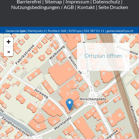
Barrierefrei
|
Sitemap
|
Impressum
|
Datenschutz
|
Nutzungsbedingungen / AGB
|
Kontakt
|
Seite Drucken
Gemeinde
Lyss
| Marktplatz 6 | Postfach 368 | 3250 Lyss | 032 387 01 11 | gemeinde(at)lyss.ch