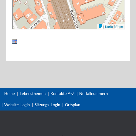
Home
Lebensthemen
Kontakte A-Z
Notfallnummern
Website-Login
Sitzungs-Login
Ortsplan