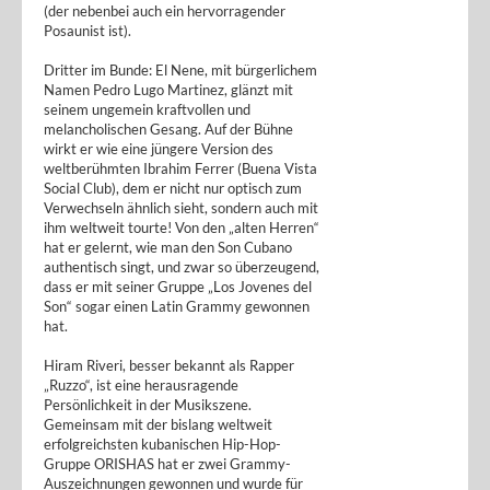
(der nebenbei auch ein hervorragender
Posaunist ist).
Dritter im Bunde: El Nene, mit bürgerlichem
Namen Pedro Lugo Martinez, glänzt mit
seinem ungemein kraftvollen und
melancholischen Gesang. Auf der Bühne
wirkt er wie eine jüngere Version des
weltberühmten Ibrahim Ferrer (Buena Vista
Social Club), dem er nicht nur optisch zum
Verwechseln ähnlich sieht, sondern auch mit
ihm weltweit tourte! Von den „alten Herren“
hat er gelernt, wie man den Son Cubano
authentisch singt, und zwar so überzeugend,
dass er mit seiner Gruppe „Los Jovenes del
Son“ sogar einen Latin Grammy gewonnen
hat.
Hiram Riveri, besser bekannt als Rapper
„Ruzzo“, ist eine herausragende
Persönlichkeit in der Musikszene.
Gemeinsam mit der bislang weltweit
erfolgreichsten kubanischen Hip-Hop-
Gruppe ORISHAS hat er zwei Grammy-
Auszeichnungen gewonnen und wurde für