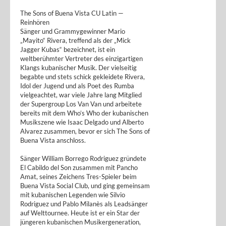
The Sons of Buena Vista CU Latin —
Reinhören
Sänger und Grammygewinner Mario
„Mayito“ Rivera, treffend als der „Mick
Jagger Kubas“ bezeichnet, ist ein
weltberühmter Vertreter des einzigartigen
Klangs kubanischer Musik. Der vielseitig
begabte und stets schick gekleidete Rivera,
Idol der Jugend und als Poet des Rumba
vielgeachtet, war viele Jahre lang Mitglied
der Supergroup Los Van Van und arbeitete
bereits mit dem Who’s Who der kubanischen
Musikszene wie Isaac Delgado und Alberto
Alvarez zusammen, bevor er sich The Sons of
Buena Vista anschloss.
Sänger William Borrego Rodriguez gründete
El Cabildo del Son zusammen mit Pancho
Amat, seines Zeichens Tres-Spieler beim
Buena Vista Social Club, und ging gemeinsam
mit kubanischen Legenden wie Silvio
Rodriguez und Pablo Milanès als Leadsänger
auf Welttournee. Heute ist er ein Star der
jüngeren kubanischen Musikergeneration,