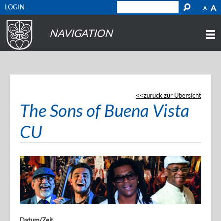
LOGIN
A
A
NAVIGATION
zurück zur Übersicht
The Sons of Buena Vista
CU
Datum/Zeit