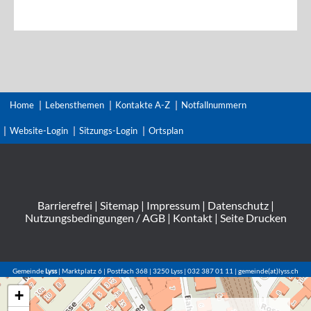
Home
Lebensthemen
Kontakte A-Z
Notfallnummern
Website-Login
Sitzungs-Login
Ortsplan
Barrierefrei
|
Sitemap
|
Impressum
|
Datenschutz
|
Nutzungsbedingungen / AGB
|
Kontakt
|
Seite Drucken
Gemeinde
Lyss
| Marktplatz 6 | Postfach 368 | 3250 Lyss | 032 387 01 11 | gemeinde(at)lyss.ch