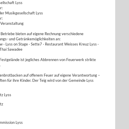
ellschaft Lyss
r:
der Musikgesellschaft Lyss
r:
 Veranstaltung
 Betriebe bieten auf eigene Rechnung verschiedene
ungs- und Getränkemöglichkeiten an:
 · Lyss on Stage · Sette7 · Restaurant Weisses Kreuz Lyss ·
· Thai Sawadee
Festgelände ist jegliches Abbrennen von Feuerwerk strikte
.
genbrotbacken auf offenem Feuer auf eigene Verantwortung –
ften für ihre Kinder. Der Teig wird von der Gemeinde Lyss
tz Lyss
tz
mmission Lyss