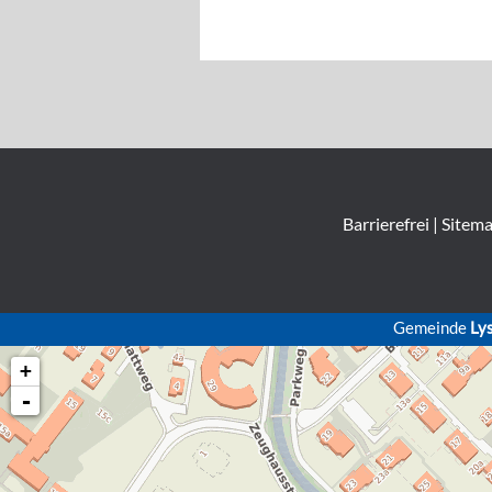
Barrierefrei
|
Sitem
Gemeinde
Ly