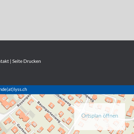
takt
|
Seite Drucken
nde(at)lyss.ch