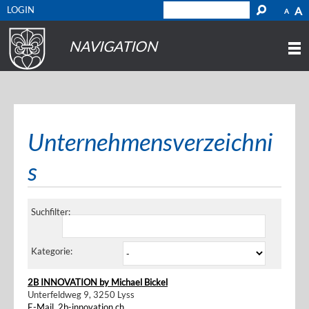
LOGIN
A
A
NAVIGATION
Unternehmensverzeichni
s
Suchfilter:
Kategorie:
2B INNOVATION by Michael Bickel
Unterfeldweg 9, 3250 Lyss
E-Mail
,
2b-innovation.ch