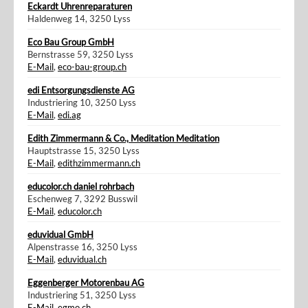
Eckardt Uhrenreparaturen
Haldenweg 14, 3250 Lyss
Eco Bau Group GmbH
Bernstrasse 59, 3250 Lyss
E-Mail
,
eco-bau-group.ch
edi Entsorgungsdienste AG
Industriering 10, 3250 Lyss
E-Mail
,
edi.ag
Edith Zimmermann & Co., Meditation Meditation
Hauptstrasse 15, 3250 Lyss
E-Mail
,
edithzimmermann.ch
educolor.ch daniel rohrbach
Eschenweg 7, 3292 Busswil
E-Mail
,
educolor.ch
eduvidual GmbH
Alpenstrasse 16, 3250 Lyss
E-Mail
,
eduvidual.ch
Eggenberger Motorenbau AG
Industriering 51, 3250 Lyss
E-Mail
,
egmo.ch