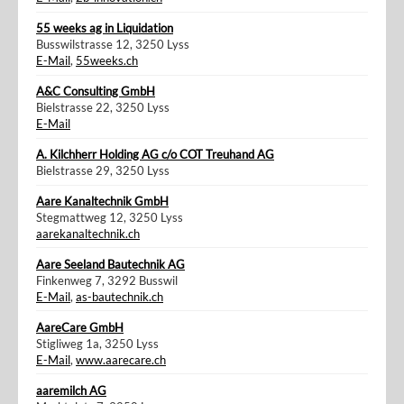
55 weeks ag in Liquidation
Busswilstrasse 12, 3250 Lyss
E-Mail
,
55weeks.ch
A&C Consulting GmbH
Bielstrasse 22, 3250 Lyss
E-Mail
A. Kilchherr Holding AG c/o COT Treuhand AG
Bielstrasse 29, 3250 Lyss
Aare Kanaltechnik GmbH
Stegmattweg 12, 3250 Lyss
aarekanaltechnik.ch
Aare Seeland Bautechnik AG
Finkenweg 7, 3292 Busswil
E-Mail
,
as-bautechnik.ch
AareCare GmbH
Stigliweg 1a, 3250 Lyss
E-Mail
,
www.aarecare.ch
aaremilch AG