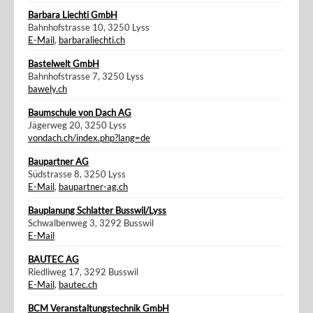
Barbara Liechti GmbH
Bahnhofstrasse 10, 3250 Lyss
E-Mail
,
barbaraliechti.ch
Bastelwelt GmbH
Bahnhofstrasse 7, 3250 Lyss
bawely.ch
Baumschule von Dach AG
Jägerweg 20, 3250 Lyss
vondach.ch/index.php?lang=de
Baupartner AG
Südstrasse 8, 3250 Lyss
E-Mail
,
baupartner-ag.ch
Bauplanung Schlatter Busswil/Lyss
Schwalbenweg 3, 3292 Busswil
E-Mail
BAUTEC AG
Riedliweg 17, 3292 Busswil
E-Mail
,
bautec.ch
BCM Veranstaltungstechnik GmbH