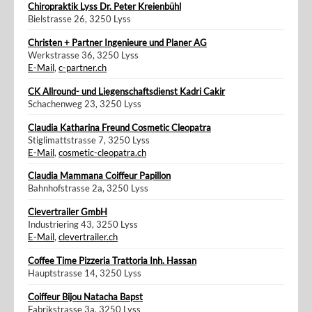
Chiropraktik Lyss Dr. Peter Kreienbühl
Bielstrasse 26, 3250 Lyss
Christen + Partner Ingenieure und Planer AG
Werkstrasse 36, 3250 Lyss
E-Mail
,
c-partner.ch
CK Allround- und Liegenschaftsdienst Kadri Cakir
Schachenweg 23, 3250 Lyss
Claudia Katharina Freund Cosmetic Cleopatra
Stiglimattstrasse 7, 3250 Lyss
E-Mail
,
cosmetic-cleopatra.ch
Claudia Mammana Coiffeur Papillon
Bahnhofstrasse 2a, 3250 Lyss
Clevertrailer GmbH
Industriering 43, 3250 Lyss
E-Mail
,
clevertrailer.ch
Coffee Time Pizzeria Trattoria Inh. Hassan
Hauptstrasse 14, 3250 Lyss
Coiffeur Bijou Natacha Bapst
Fabrikstrasse 3a, 3250 Lyss