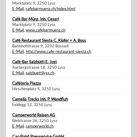
Marktplatz 9, 3250 Lyss
E-Mail
,
cafebarmuenz.ch/index.html
Café Bar Münz, Inh. Cesari
Marktplatz 9, 3250 Lyss
E-Mail
,
www.cafebarmuenz.ch
Café Restaurant Siesta C. Kipfer + A. Boss
Bahnhofstrasse 9, 3292 Busswil
E-Mail
,
http://www.cafe-restaurant-siesta.ch
Café-Bar Salzbütti E. Jost
Aarbergstrasse 18, 3250 Lyss
E-Mail
,
salzbuettilyss.ch
Caféteria Piazza
Hirschenplatz 4, 3250 Lyss
Camelia Trecks Inh. P. Wandfluh
Feldegg 12, 3250 Lyss
Camperworld Reisen AG
Bielstrasse 36, 3250 Lyss
E-Mail
,
camperworld.ch
Car-Point Pneuservice GmbH