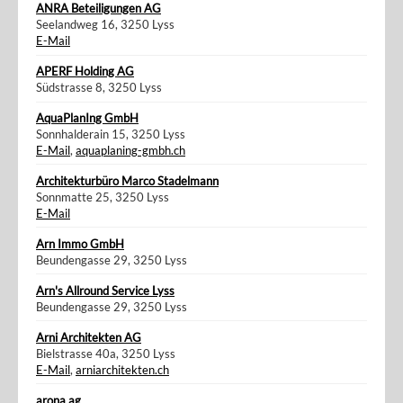
ANRA Beteiligungen AG
Seelandweg 16, 3250 Lyss
E-Mail
APERF Holding AG
Südstrasse 8, 3250 Lyss
AquaPlanIng GmbH
Sonnhalderain 15, 3250 Lyss
E-Mail
,
aquaplaning-gmbh.ch
Architekturbüro Marco Stadelmann
Sonnmatte 25, 3250 Lyss
E-Mail
Arn Immo GmbH
Beundengasse 29, 3250 Lyss
Arn's Allround Service Lyss
Beundengasse 29, 3250 Lyss
Arni Architekten AG
Bielstrasse 40a, 3250 Lyss
E-Mail
,
arniarchitekten.ch
arona ag