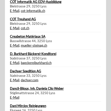
COT Informatik AG EDV-Ausbildung
Bielstrasse 29, 3250 Lyss
E-Mail
,
cot-informatik.ch
COT Treuhand AG
Bielstrasse 29, 3250 Lyss
E-Mail
,
cot.ch
Creabeton Matériaux SA
Busswilstrasse 44, 3250 Lyss
E-Mail
,
mueller-steinag.ch
D. Burkhard Bäckerei-Konditorei
Südstrasse 37, 3250 Lyss
E-Mail
,
baeckereiburkhard.ch
Dachser Spedition AG
Südstrasse 33, 3250 Lyss
E-Mail
,
dachser.com
Dancli-Bijoux, Inh. Daniela Clio Weber
Stiglimattstrasse 24, 3250 Lyss
E-Mail
Dani Mirciov Reinigungen
Flurweg 16, 3250 Lyss