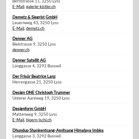
Bernstrasse 11, 3250 Lyss
E-Mail
,
galerie-kistler.ch
Demetz & Siegrist GmbH
Leuernweg 43, 3250 Lyss
E-Mail
,
demetz.ch
Denner AG
Bielstrasse 9, 3250 Lyss
denner.ch
Denner Satellit AG
Länggasse 4, 3292 Busswil
Der Frisör Beatrice Lanz
Herrengasse 21, 3250 Lyss
Design ONE Christoph Trummer
Unterer Aareweg 19, 3250 Lyss
Designform GmbH
Mattenweg 9, 3250 Lyss
E-Mail
,
bjoern-ischi.ch
Dhundup Shankentsang-Amitsang Himalaya Imbiss
Länggasse 3, 3292 Busswil