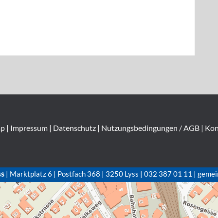
ap
|
Impressum
|
Datenschutz
|
Nutzungsbedingungen / AGB
|
Kon
ss
| Marktplatz 6 | Postfach 368 | 3250 Lyss | 032 387 01 11 | gemei