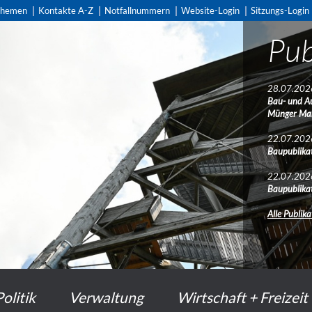
themen
Kontakte A-Z
Notfallnummern
Website-Login
Sitzungs-Login
Pub
28.07.202
Bau- und A
Münger Ma
22.07.202
Baupublikat
22.07.202
Baupublikat
Alle Publik
Politik
Verwaltung
Wirtschaft + Freizeit