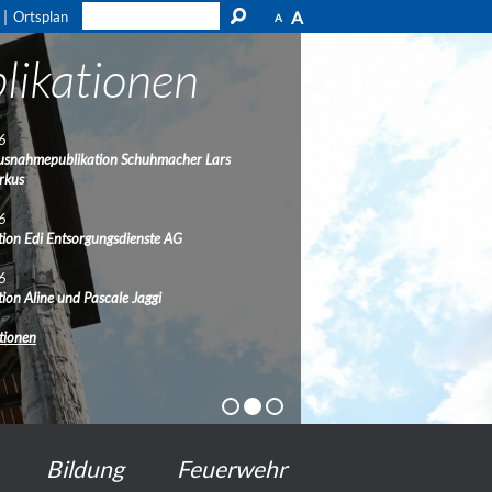
A
Ortsplan
A
likationen
6
usnahmepublikation Schuhmacher Lars
rkus
6
ion Edi Entsorgungsdienste AG
6
ion Aline und Pascale Jaggi
ationen
Bildung
Feuerwehr