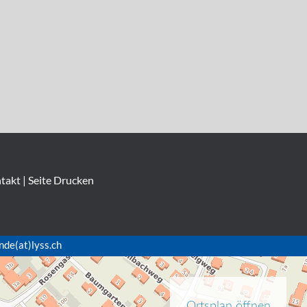
takt
|
Seite Drucken
nde(at)lyss.ch