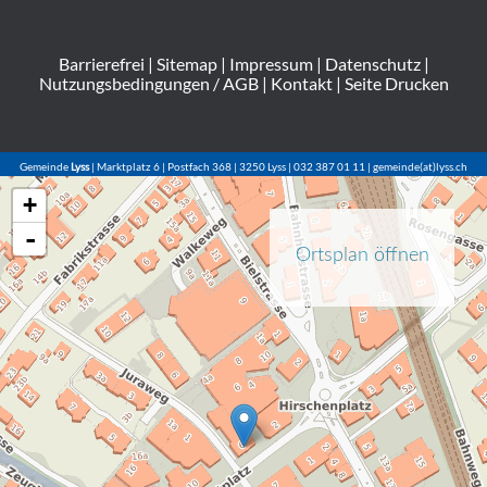
Barrierefrei
|
Sitemap
|
Impressum
|
Datenschutz
|
Nutzungsbedingungen / AGB
|
Kontakt
|
Seite Drucken
Gemeinde
Lyss
| Marktplatz 6 | Postfach 368 | 3250 Lyss | 032 387 01 11 | gemeinde(at)lyss.ch