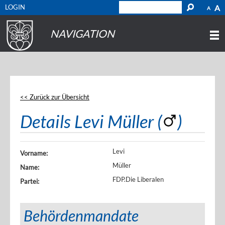
LOGIN
A
A
NAVIGATION
<< Zurück zur Übersicht
Details Levi Müller (
)
Levi
Vorname:
Müller
Name:
FDP.Die Liberalen
Partei:
Behördenmandate