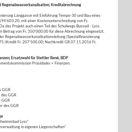
 Regenabwasserkanalisation; Kreditabrechnung
anierung Länggasse mit Einführung Tempo-30 und Bau eines
194‘603.20, mit einer Kostenunterschreitung von Fr.
Da das Projekt auch einen Teil des Schulwegs Busswil - Lyss
n Betrag von Fr. 350‘000.00 für diese Abrechnung eingesetzt.
er Regenabwasserkanalisationsleitung (Spezialfinanzierung
75 (Kredit Fr. 207‘500.00; Nachkredit GR 07.11.2016 Fr.
nzen; Ersatzwahl für Stettler René, BDP
amentskommission Präsidiales + Finanzen.
es GGR
nt des GGR
es GGR
der des GGR
ge
kschwimmbad Lyss“
verwaltung in eigenen Liegenschaften“