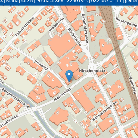
ss
| Marktplatz 6 | Postfach 368 | 3250 Lyss | 032 387 01 11 | gemei