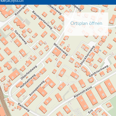
nde(at)lyss.ch