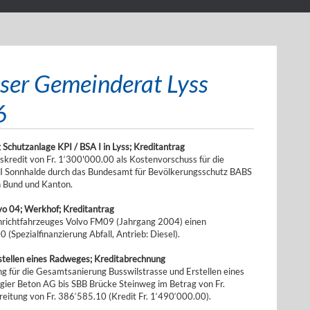
sser Gemeinderat Lyss
6
Schutzanlage KPI / BSA I in Lyss; Kreditantrag
skredit von Fr. 1‘300'000.00 als Kostenvorschuss für die
 I Sonnhalde durch das Bundesamt für Bevölkerungsschutz BABS
ch Bund und Kanton.
vo 04; Werkhof; Kreditantrag
ehrichtfahrzeuges Volvo FM09 (Jahrgang 2004) einen
(Spezialfinanzierung Abfall, Antrieb: Diesel).
tellen eines Radweges; Kreditabrechnung
 für die Gesamtsanierung Busswilstrasse und Erstellen eines
gier Beton AG bis SBB Brücke Steinweg im Betrag von Fr.
eitung von Fr. 386‘585.10 (Kredit Fr. 1‘490‘000.00).