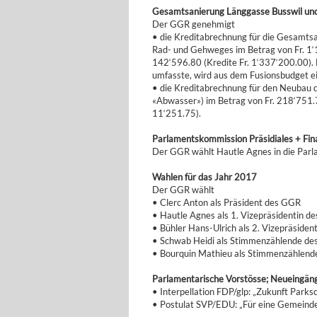
Gesamtsanierung Länggasse Busswil und
Der GGR genehmigt
• die Kreditabrechnung für die Gesamts
Rad- und Gehweges im Betrag von Fr. 1‘
142‘596.80 (Kredite Fr. 1‘337‘200.00). 
umfasste, wird aus dem Fusionsbudget ei
• die Kreditabrechnung für den Neubau d
«Abwasser») im Betrag von Fr. 218‘751.
11‘251.75).
Parlamentskommission Präsidiales + Fina
Der GGR wählt Hautle Agnes in die Parl
Wahlen für das Jahr 2017
Der GGR wählt
• Clerc Anton als Präsident des GGR
• Hautle Agnes als 1. Vizepräsidentin d
• Bühler Hans-Ulrich als 2. Vizepräside
• Schwab Heidi als Stimmenzählende d
• Bourquin Mathieu als Stimmenzählen
Parlamentarische Vorstösse; Neueingän
• Interpellation FDP/glp: „Zukunft Par
• Postulat SVP/EDU: „Für eine Gemeinde