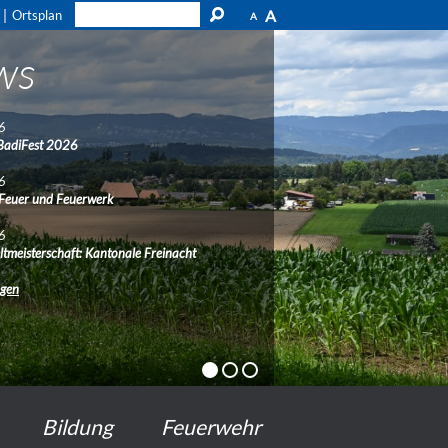
A
Ortsplan
A
ws
6
BadiFest 2026
6
 Feuer und Feuerwerk
6
ltmeisterschaft: Kantonale Freinacht
ngen
Bildung
Feuerwehr