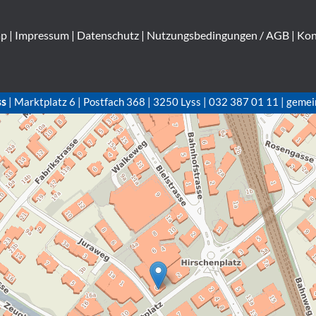
ap
|
Impressum
|
Datenschutz
|
Nutzungsbedingungen / AGB
|
Kon
ss
| Marktplatz 6 | Postfach 368 | 3250 Lyss | 032 387 01 11 | gemei