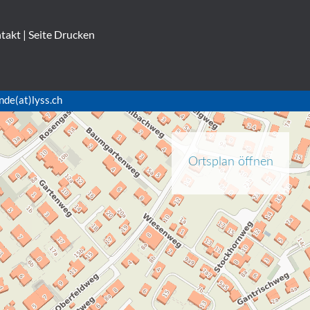
takt
|
Seite Drucken
nde(at)lyss.ch