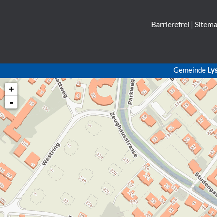
Barrierefrei
|
Sitem
Gemeinde
Ly