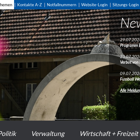
themen
Kontakte A-Z
Notfallnummern
Website-Login
Sitzungs-Login
Ne
Ne
29.07.202
29.07.202
Programm 
Programm 
23.07.202
23.07.202
Verbot von
Verbot von
09.07.202
09.07.202
Fussball We
Fussball We
Alle Meldu
Alle Meldu
Politik
Verwaltung
Wirtschaft + Freizeit